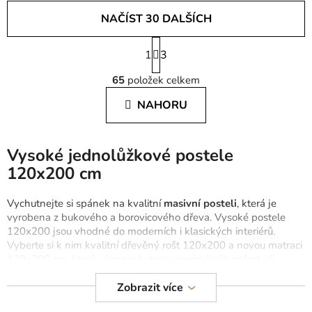
NAČÍST 30 DALŠÍCH
S
1
t
3
O
r
65
položek celkem
á
v
n
l
NAHORU
k
á
o
d
v
a
á
Vysoké jednolůžkové postele
c
n
120x200 cm
í
í
p
Vychutnejte si spánek na kvalitní
masivní posteli
, která je
r
vyrobena z bukového a borovicového dřeva. Vysoké postele
v
120x200 jsou vhodné do moderních i klasických interiérů.
k
Vyberte si k nim kvalitní dřevěný rošt 120x200 a novou matraci
y
120x200 cm, které vám poskytnou maximální komfort při
v
spánku.
ý
Zobrazit více
p
V nabídce jsou i
jednolůžkové postele 90x200
z masivu,