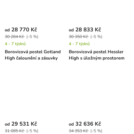
28 770 Kč
28 833 Kč
od
od
30 284 Kč
(–5 %)
30 350 Kč
(–5 %)
4 - 7 týdnů
4 - 7 týdnů
Borovicová postel Gotland
Borovicová postel Hessler
High čalounění a zásuvky
High s úložným prostorem
29 531 Kč
32 636 Kč
od
od
31 085 Kč
(–5 %)
34 353 Kč
(–5 %)