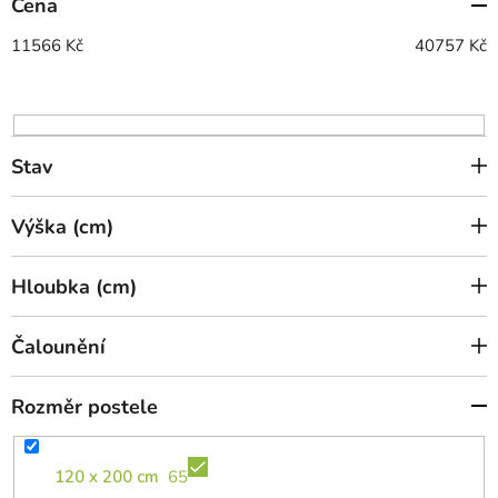
Cena
r
o
11566
Kč
40757
Kč
d
u
k
t
Stav
ů
Výška (cm)
Hloubka (cm)
Čalounění
Rozměr postele
120 x 200 cm
65