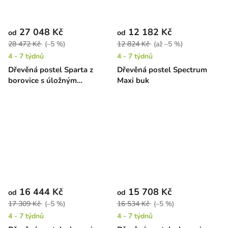
27 048 Kč
12 182 Kč
od
od
28 472 Kč
(–5 %)
12 824 Kč
(až –5 %)
4 - 7 týdnů
4 - 7 týdnů
Dřevěná postel Sparta z
Dřevěná postel Spectrum
borovice s úložným
Maxi buk
prostorem
16 444 Kč
15 708 Kč
od
od
17 309 Kč
(–5 %)
16 534 Kč
(–5 %)
4 - 7 týdnů
4 - 7 týdnů