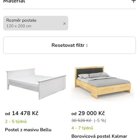
Materiál
Rozměr postele
120 x 200 cm
V
ý
p
i
s
p
r
14 478 Kč
29 000 Kč
od
od
o
30 526 Kč
(–5 %)
2 - 5 týdnů
d
4 - 7 týdnů
Postel z masivu Bellu
u
Borovicová postel Kalmar