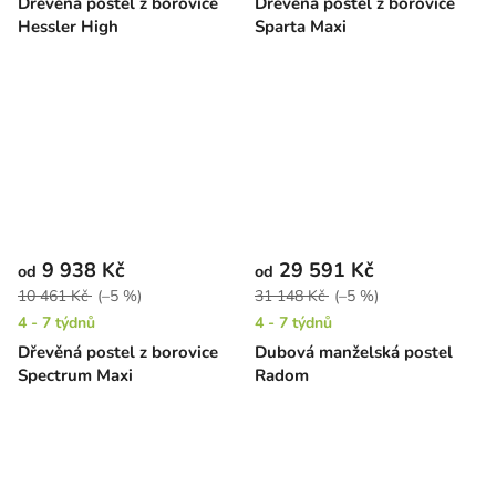
Dřevěná postel z borovice
Dřevěná postel z borovice
Hessler High
Sparta Maxi
9 938 Kč
29 591 Kč
od
od
10 461 Kč
(–5 %)
31 148 Kč
(–5 %)
4 - 7 týdnů
4 - 7 týdnů
Dřevěná postel z borovice
Dubová manželská postel
Spectrum Maxi
Radom