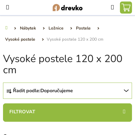
Přejít
Hledat
na
NÁ
obsah
KO
Nábytek
Ložnice
Postele
Domů
Vysoké postele
Vysoké postele 120 x 200 cm
Vysoké postele 120 x 200
cm
Ř
Řadit podle:
Doporučujeme
a
z
e
n
í
p