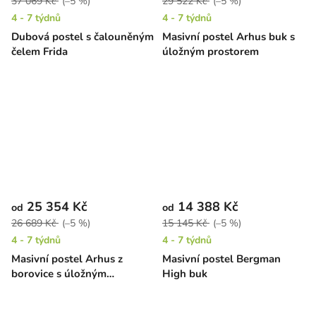
37 069 Kč
(–5 %)
29 522 Kč
(–5 %)
4 - 7 týdnů
4 - 7 týdnů
Dubová postel s čalouněným
Masivní postel Arhus buk s
čelem Frida
úložným prostorem
25 354 Kč
14 388 Kč
od
od
26 689 Kč
(–5 %)
15 145 Kč
(–5 %)
4 - 7 týdnů
4 - 7 týdnů
Masivní postel Arhus z
Masivní postel Bergman
borovice s úložným
High buk
prostorem