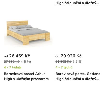
k
High čalounění a úložný
t
prostor
ů
26 459 Kč
29 926 Kč
od
od
27 852 Kč
(–5 %)
31 502 Kč
(–5 %)
4 - 7 týdnů
4 - 7 týdnů
Borovicová postel Arhus
Borovicová postel Gotland
High s úložným prostorem
High čalounění a úložný
prostor