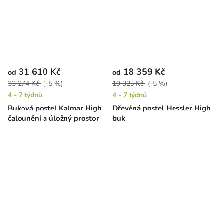
31 610 Kč
18 359 Kč
od
od
33 274 Kč
(–5 %)
19 325 Kč
(–5 %)
4 - 7 týdnů
4 - 7 týdnů
Buková postel Kalmar High
Dřevěná postel Hessler High
čalounění a úložný prostor
buk