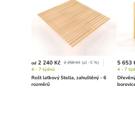
2 240 Kč
5 653 
2 358 Kč
(až –5 %)
od
4 - 7 týdnů
4 - 7 tý
Rošt laťkový Stella, zahuštěný - 6
Dřevěný
rozměrů
borovic