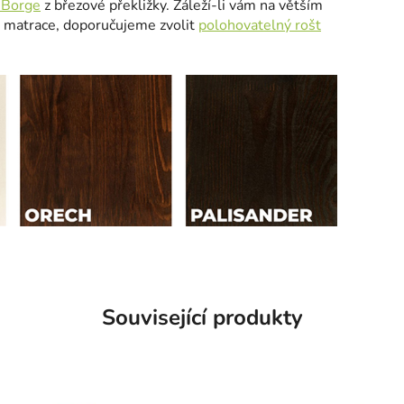
 Borge
z březové překližky. Záleží-li vám na větším
 matrace, doporučujeme zvolit
polohovatelný rošt
Související produkty