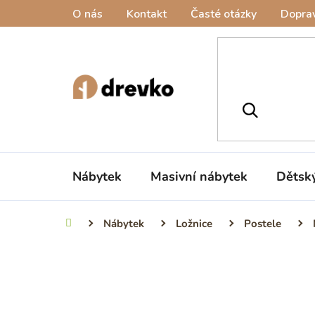
Přejít
O nás
Kontakt
Časté otázky
Doprav
na
obsah
Nábytek
Masivní nábytek
Dětsk
Nábytek
Ložnice
Postele
Domů