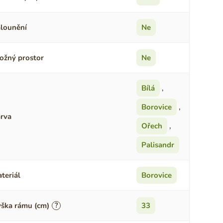
lounění
Ne
ožný prostor
Ne
Bílá
,
Borovice
,
rva
Ořech
,
Palisandr
teriál
Borovice
ška rámu (cm)
?
33