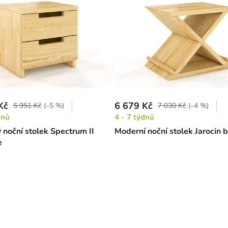
Kč
6 679 Kč
5 951 Kč
(–5 %)
7 030 Kč
(–4 %)
dnů
4 - 7 týdnů
 noční stolek Spectrum II
Moderní noční stolek Jarocin 
e