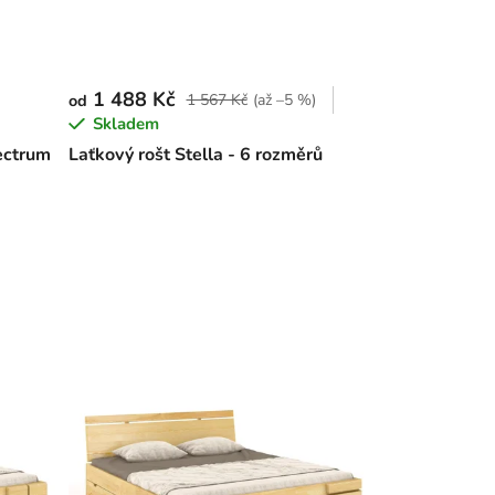
1 488 Kč
1 567 Kč
(až –5 %)
od
Skladem
ectrum
Laťkový rošt Stella - 6 rozměrů