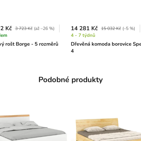
2 Kč
14 281 Kč
3 723 Kč
(až –26 %)
15 032 Kč
(–5 %)
dem
4 - 7 týdnů
ý rošt Borge - 5 rozměrů
Dřevěná komoda borovice Sp
4
Podobné produkty