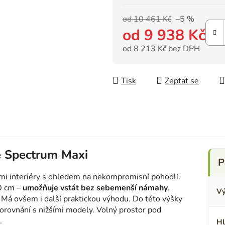
od 10 461 Kč
–5 %
od
9 938 Kč
od
8 213 Kč
bez DPH
Měrná cena:
Tisk
Zeptat se
ce Spectrum Maxi
mi interiéry s ohledem na nekompromisní pohodlí.
50 cm –
umožňuje vstát bez sebemenší námahy
.
Vý
í. Má ovšem i další praktickou výhodu. Do této výšky
orovnání s nižšími modely. Volný prostor pod
.
Hl