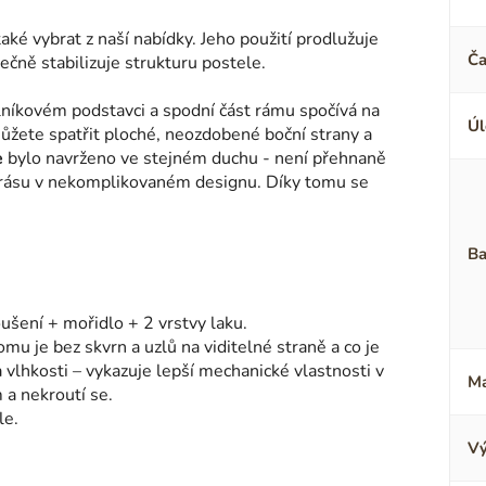
aké vybrat z naší nabídky. Jeho použití prodlužuje
Ča
ečně stabilizuje strukturu postele.
níkovém podstavci a spodní část rámu spočívá na
Úl
ůžete spatřit ploché, neozdobené boční strany a
e
bylo navrženo ve stejném duchu - není přehnaně
 krásu v nekomplikovaném designu. Díky tomu se
Ba
ušení + mořidlo + 2 vrstvy laku.
omu je bez skvrn a uzlů na viditelné straně a co je
 a vlhkosti – vykazuje lepší mechanické vlastnosti v
Ma
a nekroutí se.
le.
Vý