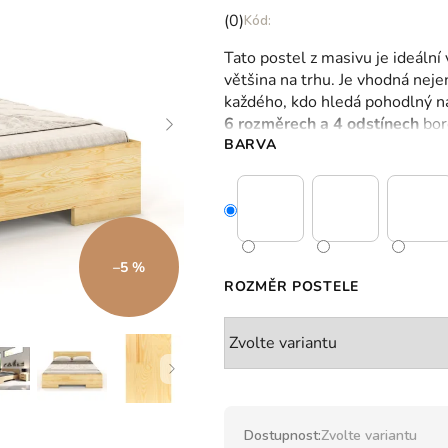
Průměrné
(0)
hodnocení
Tato postel z masivu je ideální 
produktu
většina na trhu. Je vhodná neje
je
každého, kdo hledá pohodlný náb
0,0
6 rozměrech a 4 odstínech
bor
z
BARVA
5
hvězdiček.
–5 %
ROZMĚR POSTELE
Dostupnost:
Zvolte variantu