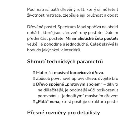
Pod matraci patří dřevěný rošt, který si můžete t
životnost matrace, zlepšuje její pružnost a dodat
Dřevěná postel Spectrum Maxi spočívá na obdél
nohách, které jsou zároveň rohy postele. Dále m
přední část postele.
Minimalistické čelo postel
velké, je pohodlné a jednoduché. Celek skrývá
hodí do jakýchkoliv interiérů.
Shrnutí technických parametrů
Materiál:
masivní borovicové dřevo
.
Způsob povrchové úpravy dřeva: dvojité bro
Dřevo spojené „prstovým spojem“
– díky t
nejdůležitější, je odolnější vůči poškození
porovnání s „jednolitým“ masivním dřevem 
„Pátá“ noha
, která posiluje strukturu poste
Přesné rozměry pro detailisty