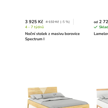
3 925 Kč
2 72
4 132 Kč
(–5 %)
od
4 - 7 týdnů
Skla
Noční stolek z masivu borovice
Lamelov
Spectrum I