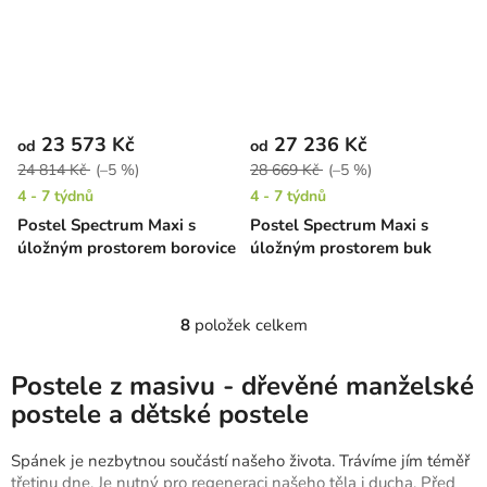
23 573 Kč
27 236 Kč
od
od
24 814 Kč
(–5 %)
28 669 Kč
(–5 %)
4 - 7 týdnů
4 - 7 týdnů
Postel Spectrum Maxi s
Postel Spectrum Maxi s
úložným prostorem borovice
úložným prostorem buk
8
položek celkem
O
v
l
Postele z masivu - dřevěné manželské
á
postele a dětské postele
d
a
Spánek je nezbytnou součástí našeho života. Trávíme jím téměř
c
třetinu dne. Je nutný pro regeneraci našeho těla i ducha. Před