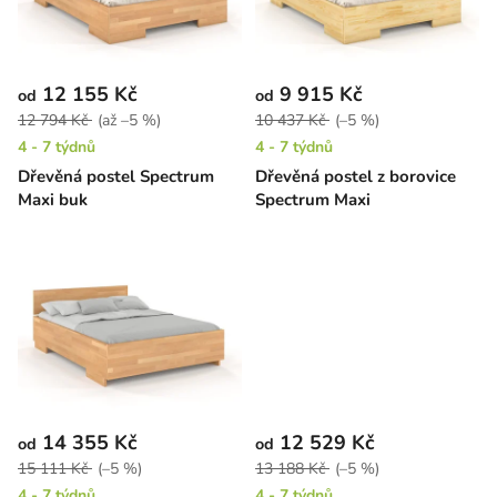
s
p
r
12 155 Kč
9 915 Kč
od
od
o
12 794 Kč
(až –5 %)
10 437 Kč
(–5 %)
d
4 - 7 týdnů
4 - 7 týdnů
u
Dřevěná postel Spectrum
Dřevěná postel z borovice
k
Maxi buk
Spectrum Maxi
t
ů
14 355 Kč
12 529 Kč
od
od
15 111 Kč
(–5 %)
13 188 Kč
(–5 %)
4 - 7 týdnů
4 - 7 týdnů