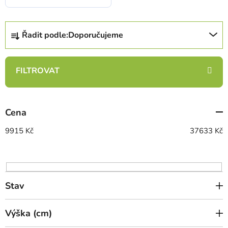
Ř
Řadit podle:
Doporučujeme
a
z
e
n
í
p
Cena
r
o
9915
Kč
37633
Kč
d
u
k
t
Stav
ů
Výška (cm)