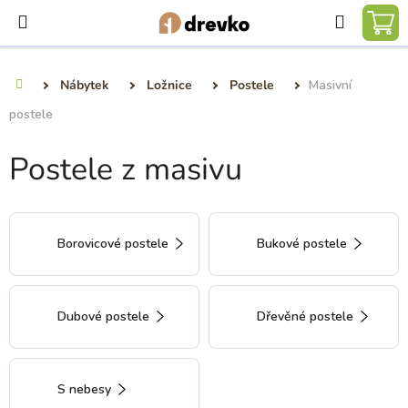
Přejít
Hledat
na
NÁ
obsah
KO
Nábytek
Ložnice
Postele
Masivní
Domů
postele
Postele z masivu
Borovicové postele
Bukové postele
Dubové postele
Dřevěné postele
S nebesy