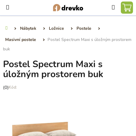
Přejít
Hledat
na
NÁ
obsah
KO
Nábytek
Ložnice
Postele
Domů
Masivní postele
Postel Spectrum Maxi s úložným prostorem
buk
Postel Spectrum Maxi s
úložným prostorem buk
Průměrné
(0)
hodnocení
produktu
je
0,0
z
5
hvězdiček.