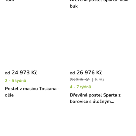
buk
24 973 Kč
26 976 Kč
od
od
28 395 Kč
(–5 %)
2 - 5 týdnů
4 - 7 týdnů
Postel z masivu Toskana -
olše
Dřevěná postel Sparta z
borovice s úložným
prostorem