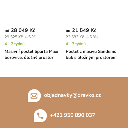
28 049 Kč
21 549 Kč
od
od
29 525 Kč
(–5 %)
22 683 Kč
(–5 %)
4 - 7 týdnů
4 - 7 týdnů
Masivní postel Sparta Maxi
Postel z masivu Sandemo
borovice, úložný prostor
buk s úložným prostorem
Z
á
p
objednavky
@
drevko.cz
a
t
+421 950 890 037
í