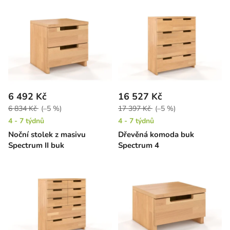
6 492 Kč
16 527 Kč
6 834 Kč
(–5 %)
17 397 Kč
(–5 %)
4 - 7 týdnů
4 - 7 týdnů
Noční stolek z masivu
Dřevěná komoda buk
Spectrum II buk
Spectrum 4