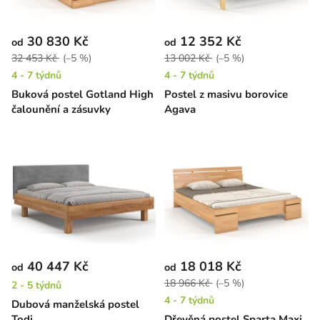
30 830 Kč
12 352 Kč
od
od
32 453 Kč
(–5 %)
13 002 Kč
(–5 %)
4 - 7 týdnů
4 - 7 týdnů
Buková postel Gotland High
Postel z masivu borovice
čalounění a zásuvky
Agava
40 447 Kč
18 018 Kč
od
od
18 966 Kč
(–5 %)
2 - 5 týdnů
4 - 7 týdnů
Dubová manželská postel
Todi
Dřevěná postel Sparta Maxi