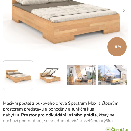
–5 %
Masivní postel z bukového dřeva Spectrum Maxi s úložným
prostorem představuje pohodlný a funkční kus
nábytku.
Prostor pro odkládání ložního prádla
, který se
nachází pod matrací, se snadno otevírá a
zvýšená výška
postele
usnadňuje uléhání i vstávání.
Číst dále