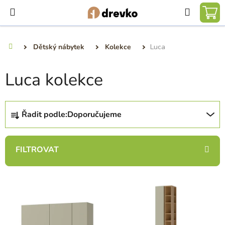
Přejít
Hledat
na
NÁ
obsah
KO
Dětský nábytek
Kolekce
Luca
Domů
Luca kolekce
Ř
Řadit podle:
Doporučujeme
a
z
e
n
í
V
p
ý
r
p
o
i
d