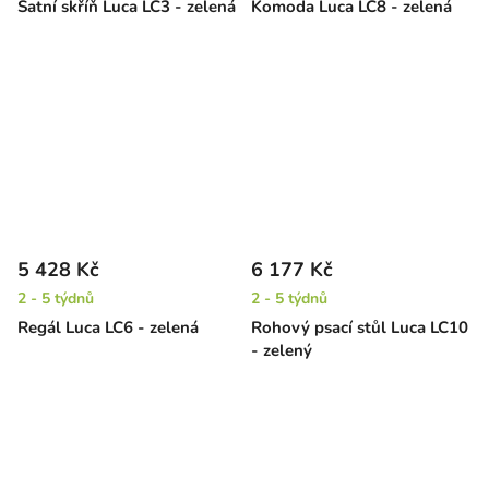
Šatní skříň Luca LC3 - zelená
Komoda Luca LC8 - zelená
5 428 Kč
6 177 Kč
2 - 5 týdnů
2 - 5 týdnů
Regál Luca LC6 - zelená
Rohový psací stůl Luca LC10
- zelený