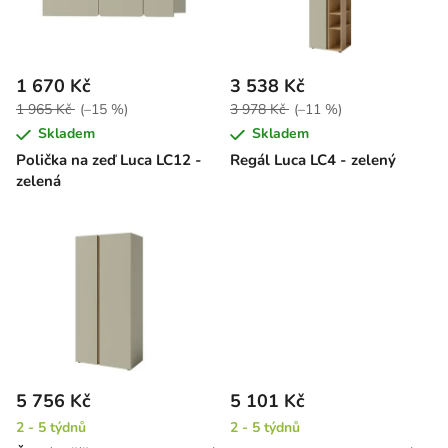
s
u
p
k
r
t
1 670 Kč
3 538 Kč
o
ů
1 965 Kč
(–15 %)
3 978 Kč
(–11 %)
d
Skladem
Skladem
u
Polička na zeď Luca LC12 -
Regál Luca LC4 - zelený
k
zelená
t
ů
5 756 Kč
5 101 Kč
2 - 5 týdnů
2 - 5 týdnů