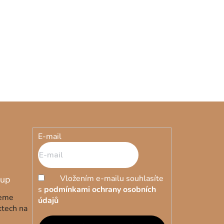
8 676 Kč
4 - 8 týdnů
e - béžová
Vysoký regál Petite - béžová
E-mail
Vložením e-mailu souhlasíte
s
podmínkami ochrany osobních
deme
údajů
ktech na