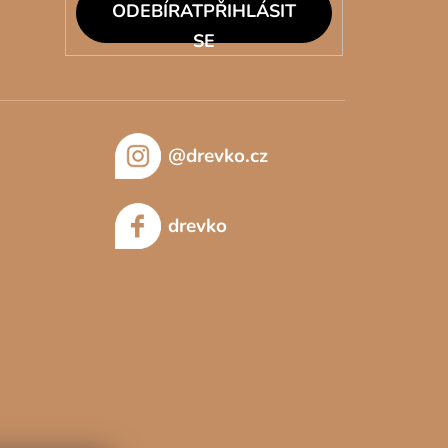
PŘIHLÁSIT
SE
@drevko.cz
drevko