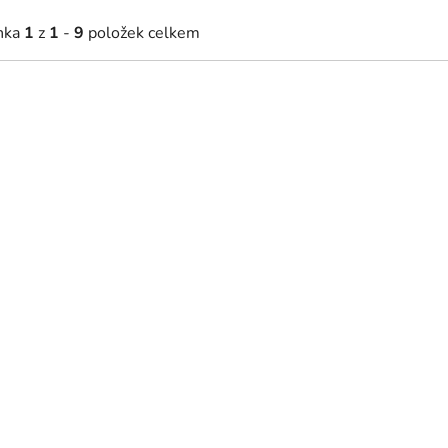
nka
1
z
1
-
9
položek celkem
61 Kč
1 384 Kč
Skladem
Skladem
ká postýlka Petite 140 x 70 cm
Přebalovací pult na komodu 
žová / buk
béžová