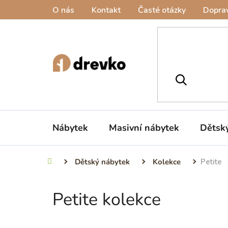
Přejít
O nás
Kontakt
Časté otázky
Doprav
na
obsah
Nábytek
Masivní nábytek
Dětsk
Dětský nábytek
Kolekce
Petite
Domů
Petite kolekce
P