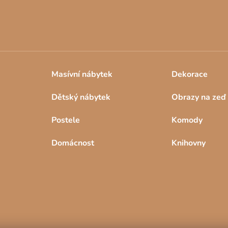
p
i
s
u
Masívní nábytek
Dekorace
Dětský nábytek
Obrazy na zeď
Postele
Komody
Domácnost
Knihovny