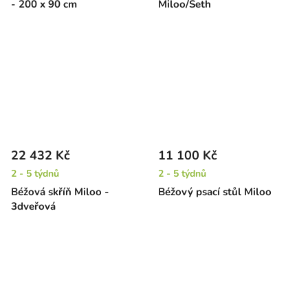
- 200 x 90 cm
Miloo/Seth
22 432 Kč
11 100 Kč
2 - 5 týdnů
2 - 5 týdnů
Béžová skříň Miloo -
Béžový psací stůl Miloo
3dveřová