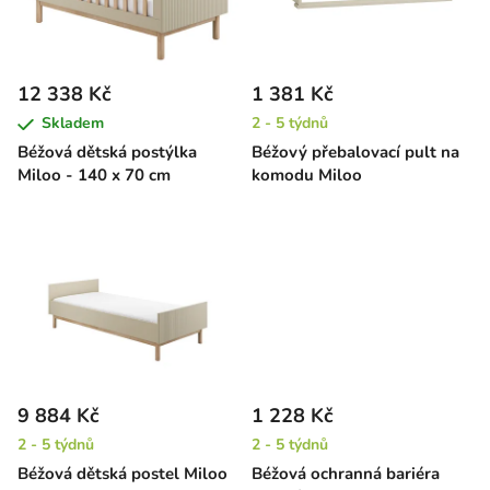
s
u
p
k
r
t
12 338 Kč
1 381 Kč
o
ů
Skladem
2 - 5 týdnů
d
Béžová dětská postýlka
Béžový přebalovací pult na
u
Miloo - 140 x 70 cm
komodu Miloo
k
t
ů
9 884 Kč
1 228 Kč
2 - 5 týdnů
2 - 5 týdnů
Béžová dětská postel Miloo
Béžová ochranná bariéra