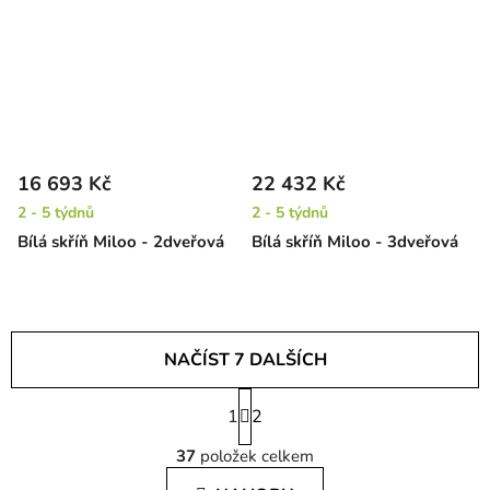
16 693 Kč
22 432 Kč
2 - 5 týdnů
2 - 5 týdnů
Bílá skříň Miloo - 2dveřová
Bílá skříň Miloo - 3dveřová
NAČÍST 7 DALŠÍCH
S
1
t
2
O
r
37
položek celkem
á
v
n
l