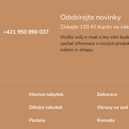
c
í
p
r
v
+421 950 890 037
k
Vložte svůj e-mail a my vám bu
y
zasílat informace o nových produ
v
našem e-shopu.
ý
p
i
s
u
Masívní nábytek
Dekorace
Dětský nábytek
Obrazy na zeď
Postele
Komody