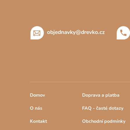
p
a
t
í
objednavky
@
drevko.cz
Domov
Doprava a platba
O nás
FAQ - časté dotazy
Kontakt
Obchodní podmínky