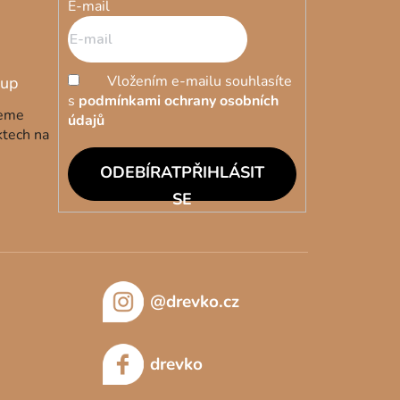
E-mail
Vložením e-mailu souhlasíte
s
podmínkami ochrany osobních
deme
údajů
ktech na
PŘIHLÁSIT
SE
@drevko.cz
drevko