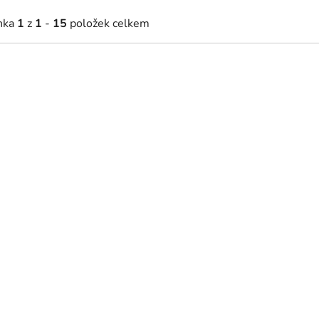
nka
1
z
1
-
15
položek celkem
 758 Kč
1 147 Kč
4 453 Kč
(až –15 %)
Skladem
od
kladem | Doručení do 48 hodin
Polička na stěnu Snap
í stolek / skříňka pod stůl Snap
arvy)