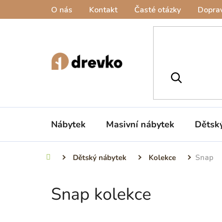
Přejít
O nás
Kontakt
Časté otázky
Doprav
na
obsah
Nábytek
Masivní nábytek
Dětsk
Dětský nábytek
Kolekce
Snap
Domů
Snap kolekce
P