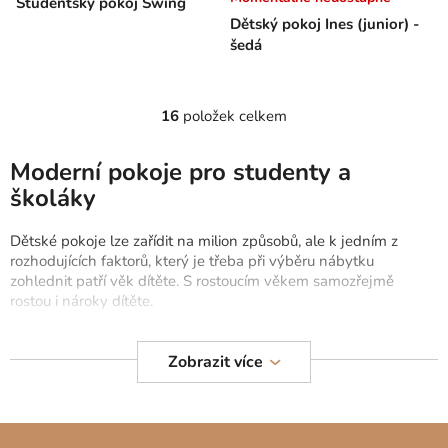
Studentský pokoj Swing
Dětský pokoj Ines (junior) -
šedá
16
položek celkem
O
v
l
Moderní pokoje pro studenty a
á
školáky
d
a
Dětské pokoje lze zařídit na milion způsobů, ale k jedním z
c
rozhodujících faktorů, který je třeba při výběru nábytku
í
zohlednit patří věk dítěte. S rostoucím věkem samozřejmě
p
rostou i nároky dítěte.
r
v
Zatímco tedy předškolákům nebo žákům či žákům na prvním
Zobrazit více
stupni základní školy zcela postačily
dětské pokoje pro dívky
a
k
dětské pokoje pro kluky
, zařízení dospívajících studentů i
y
studentek bude třeba věnovat o něco vyšší pozornost. Důvod je
v
prozaický.
Studentské pokoje se od těch dětských musí lišit
Z
ý
nejen
dospělejším designem
, ale také
velikostí postele
a