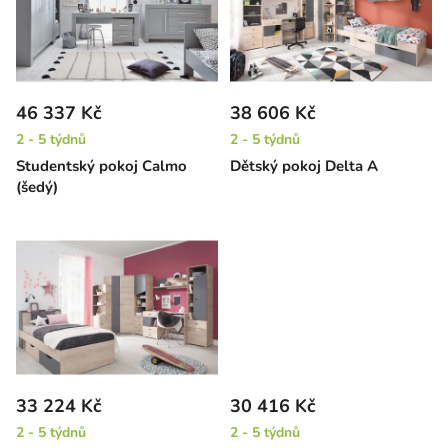
i
d
s
u
p
k
r
t
46 337 Kč
38 606 Kč
o
ů
2 - 5 týdnů
2 - 5 týdnů
d
Studentský pokoj Calmo
Dětský pokoj Delta A
u
(šedý)
k
t
ů
33 224 Kč
30 416 Kč
2 - 5 týdnů
2 - 5 týdnů