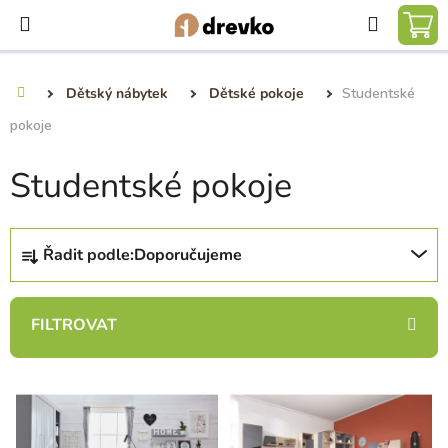
Přejít
Hledat
na
NÁ
obsah
KO
Dětský nábytek
Dětské pokoje
Studentské
Domů
pokoje
Studentské pokoje
Ř
Řadit podle:
Doporučujeme
a
z
e
n
í
V
p
ý
r
p
o