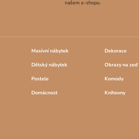
našem e-shopu.
ý
p
i
s
u
Masívní nábytek
Dekorace
Dětský nábytek
Obrazy na zeď
Postele
Komody
Domácnost
Knihovny