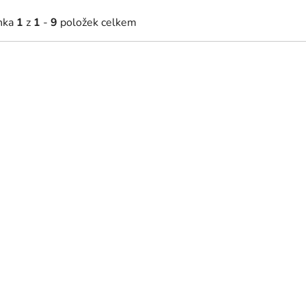
nka
1
z
1
-
9
položek celkem
32 Kč
6 091 Kč
8 - 22 dní
8 - 22 dní
 komoda Nova
Bílý noční stolek Nova (2 ks