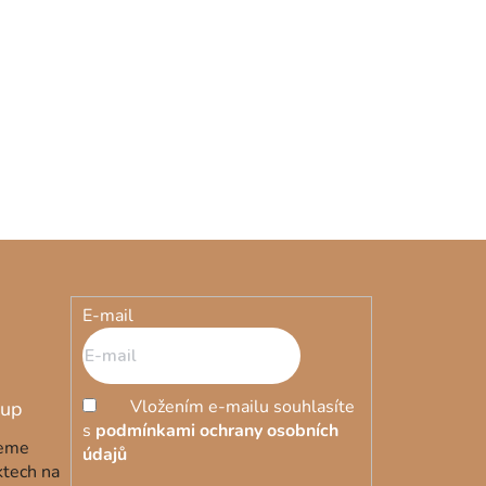
5 511 Kč
7 252 Kč
(–24 %)
8 - 22 dní
 ks)
Růžový TV stolek Nova
E-mail
Vložením e-mailu souhlasíte
s
podmínkami ochrany osobních
deme
údajů
ktech na