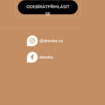
PŘIHLÁSIT
SE
@drevko.cz
drevko