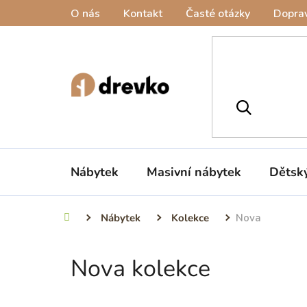
Přejít
O nás
Kontakt
Časté otázky
Doprav
na
obsah
Nábytek
Masivní nábytek
Dětsk
Nábytek
Kolekce
Nova
Domů
Nova kolekce
P