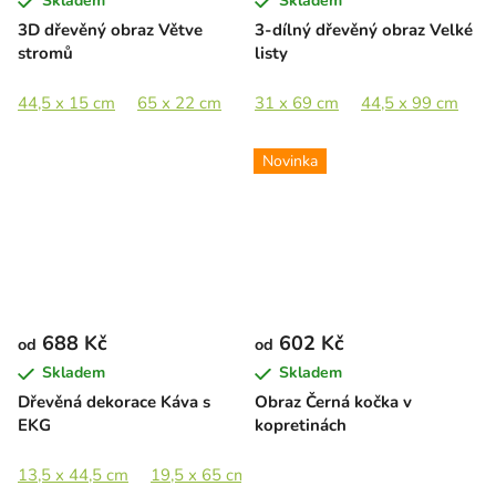
Skladem
Skladem
3D dřevěný obraz Větve
3-dílný dřevěný obraz Velké
stromů
listy
44,5 x 15 cm
65 x 22 cm
89 x 30,5 cm
31 x 69 cm
44,5 x 99 cm
133 x 45,5 cm
6
Novinka
688 Kč
602 Kč
od
od
Skladem
Skladem
Dřevěná dekorace Káva s
Obraz Černá kočka v
EKG
kopretinách
13,5 x 44,5 cm
19,5 x 65 cm
27 x 89 cm
40,5 x 133 cm