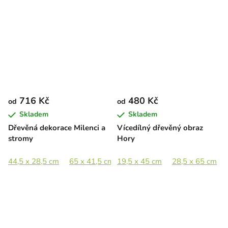
716 Kč
480 Kč
od
od
Skladem
Skladem
Dřevěná dekorace Milenci a
Vícedílný dřevěný obraz
stromy
Hory
44,5 x 28,5 cm
65 x 41,5 cm
19,5 x 45 cm
89 x 57 cm
28,5 x 65 cm
130 x 83,5 cm