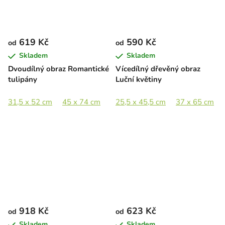
619 Kč
590 Kč
od
od
Skladem
Skladem
Dvoudílný obraz Romantické
Vícedílný dřevěný obraz
tulipány
Luční květiny
31,5 x 52 cm
45 x 74 cm
65 x 107 cm
25,5 x 45,5 cm
89 x 146 cm
37 x 65 cm
918 Kč
623 Kč
od
od
Skladem
Skladem