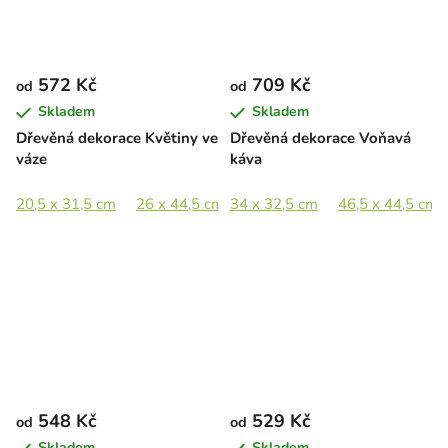
572 Kč
709 Kč
od
od
Skladem
Skladem
Dřevěná dekorace Květiny ve
Dřevěná dekorace Voňavá
váze
káva
20,5 x 31,5 cm
26 x 44,5 cm
34 x 32,5 cm
37,5 x 65 cm
46,5 x 44,5 cm
51,5 x 89 cm
548 Kč
529 Kč
od
od
Skladem
Skladem