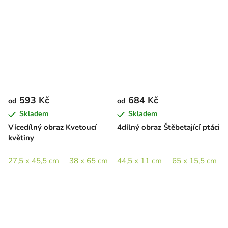
593 Kč
684 Kč
od
od
Skladem
Skladem
Vícedílný obraz Kvetoucí
4dílný obraz Štěbetající ptáci
květiny
27,5 x 45,5 cm
38 x 65 cm
44,5 x 11 cm
52,5 x 89 cm
65 x 15,5 cm
78 x 133 cm