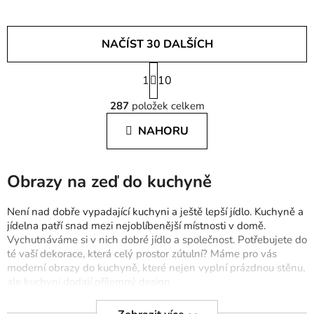
NAČÍST 30 DALŠÍCH
S
1
t
10
O
r
287
položek celkem
á
v
n
l
NAHORU
k
á
o
d
v
a
á
Obrazy na zeď do kuchyně
c
n
í
í
Není nad dobře vypadající kuchyni a ještě lepší jídlo. Kuchyně a
p
jídelna patří snad mezi nejoblíbenější místnosti v domě.
r
Vychutnáváme si v nich dobré jídlo a společnost. Potřebujete do
v
té vaší dekorace, která celý prostor zútulní? Máme pro vás
k
moderní obrazy do kuchyně, které nejen vyplní prázdnou stěnu,
y
ale kuchyni dodají příjemný design.
v
ý
Obrazy do jídelny a kuchyně
vyrábíme u nás ve drevku na