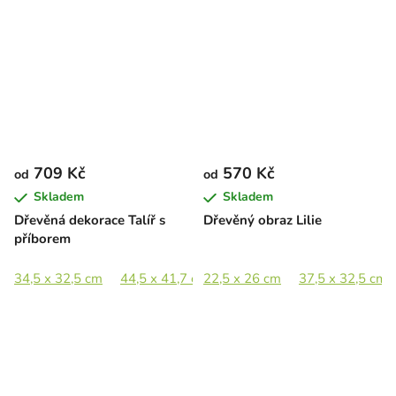
709 Kč
570 Kč
od
od
Skladem
Skladem
Dřevěná dekorace Talíř s
Dřevěný obraz Lilie
příborem
34,5 x 32,5 cm
44,5 x 41,7 cm
22,5 x 26 cm
69,5 x 65 cm
37,5 x 32,5 cm