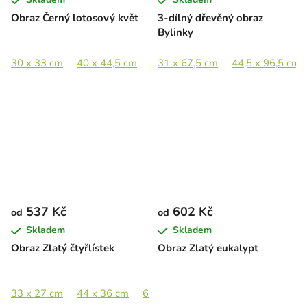
Obraz Černý lotosový květ
3-dílný dřevěný obraz
Bylinky
30 x 33 cm
40 x 44,5 cm
60 x 67 cm
31 x 67,5 cm
84 x 93,5 cm
44,5 x 96,5 cm
537 Kč
602 Kč
od
od
Skladem
Skladem
Obraz Zlatý čtyřlístek
Obraz Zlatý eukalypt
33 x 27 cm
44 x 36 cm
65 x 53 cm
89 x 73 cm