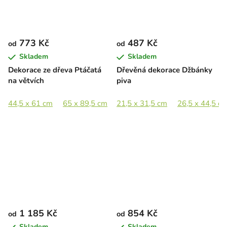
773 Kč
487 Kč
od
od
Skladem
Skladem
Dekorace ze dřeva Ptáčatá
Dřevěná dekorace Džbánky
na větvích
piva
44,5 x 61 cm
65 x 89,5 cm
21,5 x 31,5 cm
89 x 122,5 cm
26,5 x 44,5 c
1 185 Kč
854 Kč
od
od
Skladem
Skladem