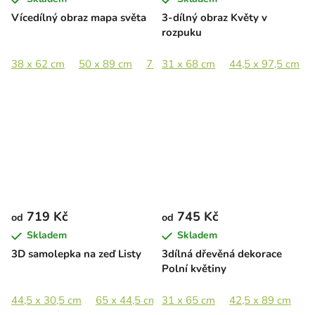
Vícedílný obraz mapa světa
3-dílný obraz Květy v
rozpuku
38 x 62 cm
50 x 89 cm
75 x 133 cm
31 x 68 cm
89 x 158 cm
44,5 x 97,5 cm
719 Kč
745 Kč
od
od
Skladem
Skladem
3D samolepka na zeď Listy
3dílná dřevěná dekorace
Polní květiny
44,5 x 30,5 cm
65 x 44,5 cm
31 x 65 cm
89 x 61 cm
42,5 x 89 cm
6