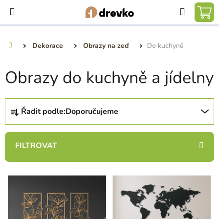
Přejít
Hledat
na
NÁ
obsah
KO
Dekorace
Obrazy na zeď
Do kuchyně
Domů
Obrazy do kuchyně a jídelny
Ř
Řadit podle:
Doporučujeme
a
z
e
n
í
V
p
ý
r
p
o
i
d