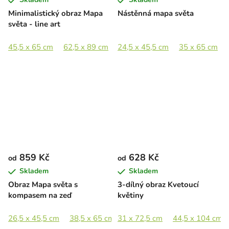
Minimalistický obraz Mapa
Nástěnná mapa světa
světa - line art
45,5 x 65 cm
62,5 x 89 cm
24,5 x 45,5 cm
89 x 127 cm
35 x 65 cm
859 Kč
628 Kč
od
od
Skladem
Skladem
Obraz Mapa světa s
3-dílný obraz Kvetoucí
kompasem na zeď
květiny
26,5 x 45,5 cm
38,5 x 65 cm
31 x 72,5 cm
52,5 x 89 cm
44,5 x 104 cm
78,5 x 133 c