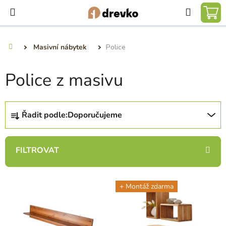
Přejít
Hledat
na
NÁ
obsah
KO
Masivní nábytek
Police
Domů
Police z masivu
Ř
Řadit podle:
Doporučujeme
a
z
e
n
í
V
p
+ Montáž zdarma
ý
r
p
o
i
d