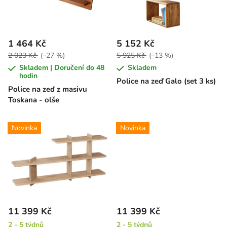
s
u
p
k
r
t
1 464 Kč
5 152 Kč
o
ů
2 023 Kč
(–27 %)
5 925 Kč
(–13 %)
d
Skladem | Doručení do 48
Skladem
u
hodin
Police na zeď Galo (set 3 ks)
k
Police na zeď z masivu
Toskana - olše
t
ů
Novinka
Novinka
11 399 Kč
11 399 Kč
2 - 5 týdnů
2 - 5 týdnů