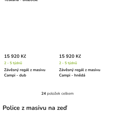
15 920 Kč
15 920 Kč
2 - 5 týdnů
2 - 5 týdnů
Závěsný regál z masivu
Závěsný regál z masivu
Campi - dub
Campi - hnědá
24
položek celkem
O
v
l
Police z masivu na zeď
á