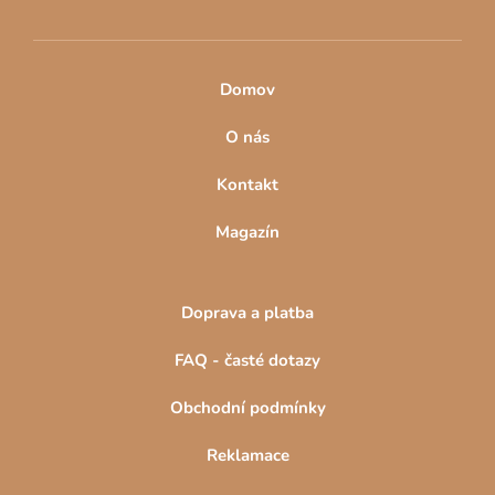
k
y
v
ý
Domov
p
i
O nás
s
u
Kontakt
Magazín
Doprava a platba
FAQ - časté dotazy
Obchodní podmínky
Reklamace