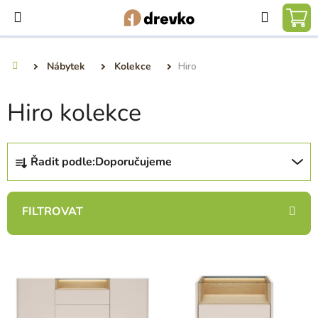
Přejít
Hledat
na
NÁ
obsah
KO
Nábytek
Kolekce
Hiro
Domů
Hiro kolekce
Ř
Řadit podle:
Doporučujeme
a
z
e
n
í
V
p
ý
r
p
o
i
d