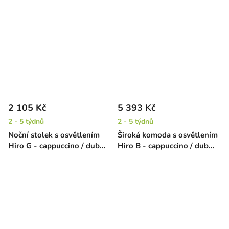
2 105 Kč
5 393 Kč
2 - 5 týdnů
2 - 5 týdnů
Noční stolek s osvětlením
Široká komoda s osvětlením
Hiro G - cappuccino / dub
Hiro B - cappuccino / dub
krémový
krémový