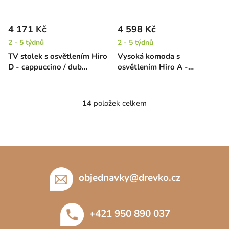
4 171 Kč
4 598 Kč
2 - 5 týdnů
2 - 5 týdnů
TV stolek s osvětlením Hiro
Vysoká komoda s
D - cappuccino / dub
osvětlením Hiro A -
krémový
cappuccino / dub krémový
14
položek celkem
O
v
l
á
Z
d
á
a
c
p
objednavky
@
drevko.cz
í
a
p
t
r
+421 950 890 037
í
v