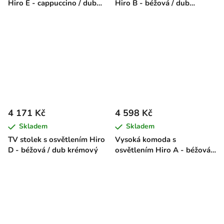
Hiro E - cappuccino / dub
Hiro B - béžová / dub
krémový
krémový
4 171 Kč
4 598 Kč
Skladem
Skladem
TV stolek s osvětlením Hiro
Vysoká komoda s
D - béžová / dub krémový
osvětlením Hiro A - béžová /
dub krémový