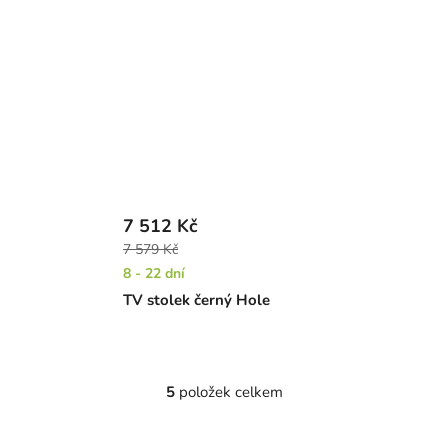
7 512 Kč
7 579 Kč
8 - 22 dní
TV stolek černý Hole
5
položek celkem
O
v
l