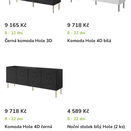
s
u
p
k
r
t
9 165 Kč
9 718 Kč
o
ů
8 - 22 dní
8 - 22 dní
d
Černá komoda Hole 3D
Komoda Hole 4D bílá
u
k
t
ů
9 718 Kč
4 589 Kč
8 - 22 dní
8 - 22 dní
Komoda Hole 4D černá
Noční stolek bílý Hole (2 ks)