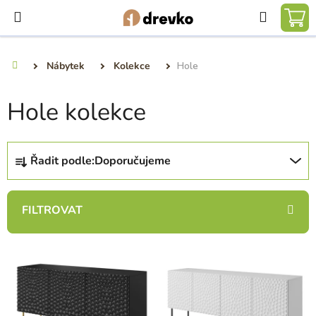
Přejít
Hledat
na
NÁ
obsah
KO
Nábytek
Kolekce
Hole
Domů
Hole kolekce
Ř
Řadit podle:
Doporučujeme
a
z
e
n
í
V
p
ý
r
p
o
i
d