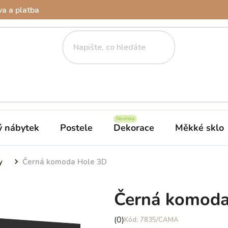
a a platba
ý nábytek
Postele
Dekorace
Měkké sklo
y
Černá komoda Hole 3D
Černá komoda
Průměrné
(0)
7835/CAMA