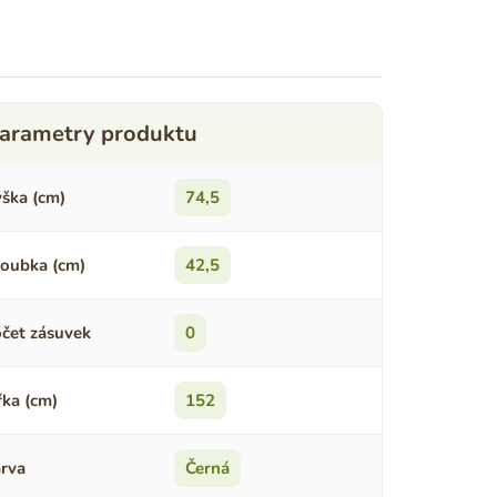
ška (cm)
74,5
oubka (cm)
42,5
čet zásuvek
0
řka (cm)
152
rva
Černá