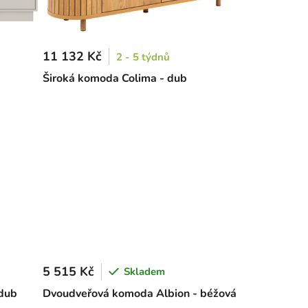
11 132 Kč
2 - 5 týdnů
Široká komoda Colima - dub
5 515 Kč
Skladem
dub
Dvoudveřová komoda Albion - béžová