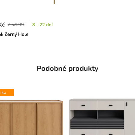
Kč
7 579 Kč
8 - 22 dní
ek černý Hole
Podobné produkty
nka