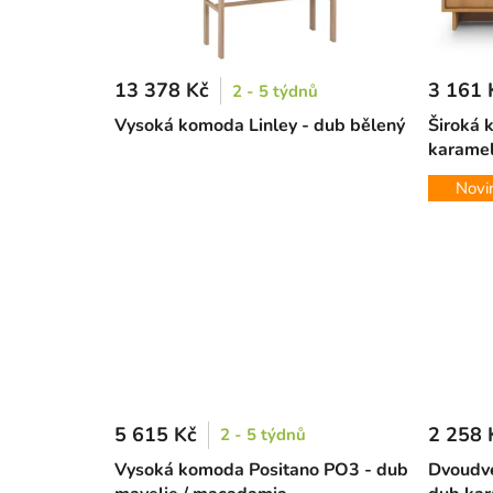
13 378 Kč
3 161 
2 - 5 týdnů
Vysoká komoda Linley - dub bělený
Široká 
karame
Novi
5 615 Kč
2 258 
2 - 5 týdnů
Vysoká komoda Positano PO3 - dub
Dvoudv