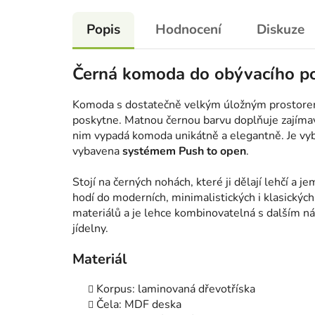
Popis
Hodnocení
Diskuze
Černá komoda do obývacího p
Komoda s dostatečně velkým úložným prostorem
poskytne. Matnou černou barvu doplňuje zajímavý
nim vypadá komoda unikátně a elegantně. Je v
vybavena
systémem Push to open
.
Stojí na černých nohách, které ji dělají lehčí a 
hodí do moderních, minimalistických i klasických
materiálů a je lehce kombinovatelná s dalším n
jídelny.
Materiál
Korpus: laminovaná dřevotříska
Čela: MDF deska