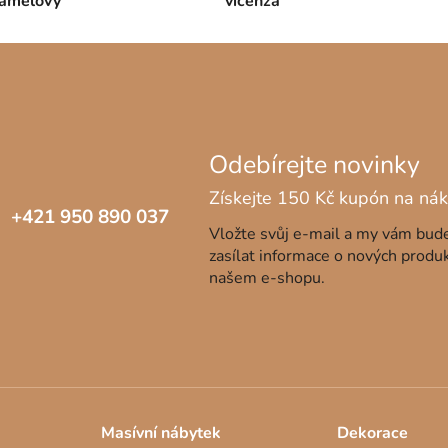
ramelový
vicenza
+421 950 890 037
Vložte svůj e-mail a my vám bu
zasílat informace o nových produ
našem e-shopu.
Masívní nábytek
Dekorace