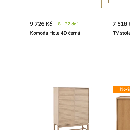
9 726 Kč
7 518 
8 - 22 dní
Komoda Hole 4D černá
TV stol
Novi