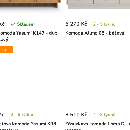
Kč
6 270 Kč
Skladem
2 - 5 týdnů
komoda Yasumi K147 - dub
Komoda Allmo 08 - béžová
lový
nka
Kč
8 511 Kč
2 - 5 týdnů
4 - 8 týdnů
eřová komoda Yasumi K98 -
Zásuvková komoda Lomo D - 