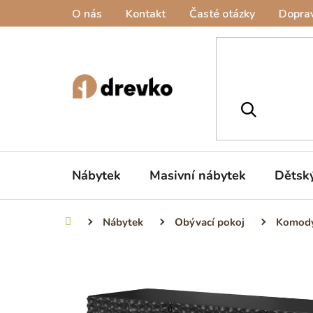
Přejít
O nás
Kontakt
Časté otázky
Doprav
na
obsah
Nábytek
Masivní nábytek
Dětsk
Nábytek
Obývací pokoj
Komod
Domů