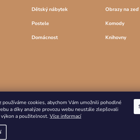
Dětský nábytek
Obrazy na zeď
Postele
Komody
Domácnost
Knihovny
z používáme cookies, abychom Vám umožnili pohodlné
webu a díky analýze provozu webu neustále zlepšovali
Copyright 2026
DREVKO
. Všechna práva
 výkon a použitelnost.
Více informací
vyhrazena.
í