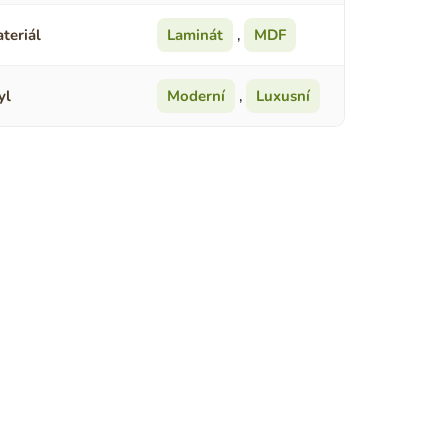
teriál
Laminát
,
MDF
yl
Moderní
,
Luxusní