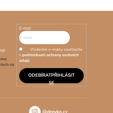
E-mail
Vložením e-mailu souhlasíte
s
podmínkami ochrany osobních
deme
údajů
ktech na
PŘIHLÁSIT
SE
@drevko.cz