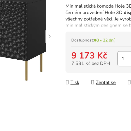
hodnocení
Minimalistická komoda Hole 3D 
produktu
černém provedení Hole 3D
dis
je
všechny potřebné věci. Je vyrob
0,0
minimalistickým designem se bu
z
5
hvězdiček.
Dostupnost:
8 - 22 dní
9 173 Kč
7 581 Kč bez DPH
Měrná cena:
Tisk
Zeptat se