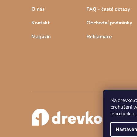
O nás
FAQ - časté dotazy
Kontakt
Obchodní podmínky
Magazín
Reklamace
Na drevko.c
prohlížení 
jeho funkce,
Nastaven