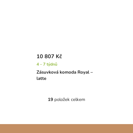
10 807 Kč
4 - 7 týdnů
Zásuvková komoda Royal –
latte
19
položek celkem
O
v
l
á
Z
d