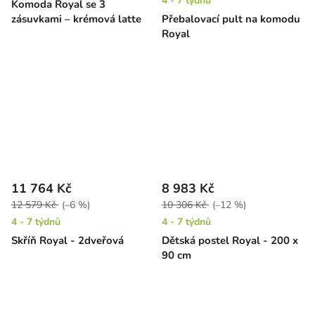
4 - 7 týdnů
Komoda Royal se 3
zásuvkami – krémová latte
Přebalovací pult na komodu
Royal
11 764 Kč
8 983 Kč
12 579 Kč
(–6 %)
10 306 Kč
(–12 %)
4 - 7 týdnů
4 - 7 týdnů
Skříň Royal - 2dveřová
Dětská postel Royal - 200 x
90 cm