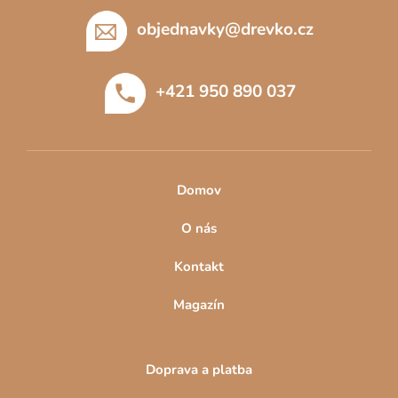
á
a
c
p
objednavky
@
drevko.cz
í
a
p
t
r
+421 950 890 037
í
v
k
y
v
ý
Domov
p
i
O nás
s
u
Kontakt
Magazín
Doprava a platba