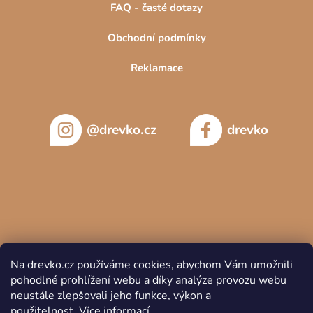
FAQ - časté dotazy
Obchodní podmínky
Reklamace
@drevko.cz
drevko
Na drevko.cz používáme cookies, abychom Vám umožnili
pohodlné prohlížení webu a díky analýze provozu webu
neustále zlepšovali jeho funkce, výkon a
použitelnost.
Více informací