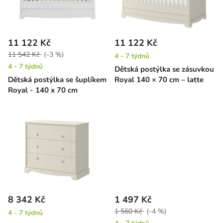
s
u
p
k
r
t
11 122 Kč
11 122 Kč
o
ů
11 542 Kč
(–3 %)
4 - 7 týdnů
d
4 - 7 týdnů
Dětská postýlka se zásuvkou
u
Dětská postýlka se šuplíkem
Royal 140 × 70 cm – latte
k
Royal - 140 x 70 cm
t
ů
8 342 Kč
1 497 Kč
1 560 Kč
(–4 %)
4 - 7 týdnů