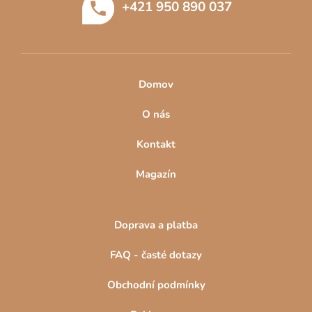
+421 950 890 037
í
Domov
O nás
Kontakt
Magazín
Doprava a platba
FAQ - časté dotazy
Obchodní podmínky