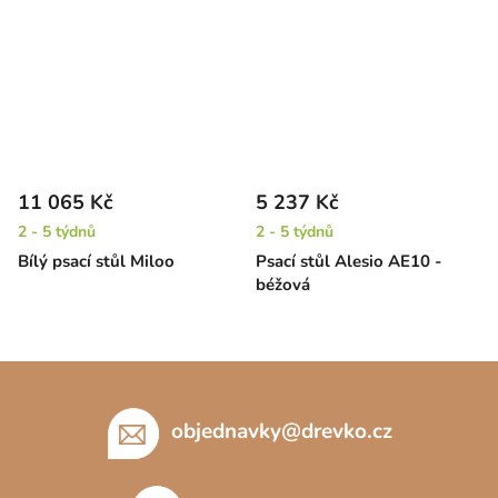
11 065 Kč
5 237 Kč
2 - 5 týdnů
2 - 5 týdnů
Bílý psací stůl Miloo
Psací stůl Alesio AE10 -
béžová
Z
á
p
objednavky
@
drevko.cz
a
t