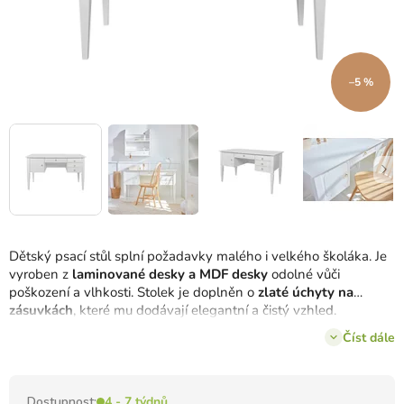
–5 %
Dětský psací stůl splní požadavky malého i velkého školáka. Je
vyroben z
laminované desky a MDF desky
odolné vůči
poškození a vlhkosti. Stolek je doplněn o
zlaté úchyty na
zásuvkách
, které mu dodávají elegantní a čistý vzhled.
Designéři se postarali také o historický vzhled zejména díky
Číst dále
jemným zářezům na nohou a dvířkách stolku.
Dostupnost:
4 - 7 týdnů