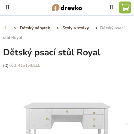
Přejít
Hledat
na
NÁ
obsah
KO
Dětský nábytek
Stoly a stolky
Dětský psací
Domů
stůl Royal
Dětský psací stůl Royal
Průměrné
(0)
41515/BELL
hodnocení
produktu
je
0,0
z
5
hvězdiček.