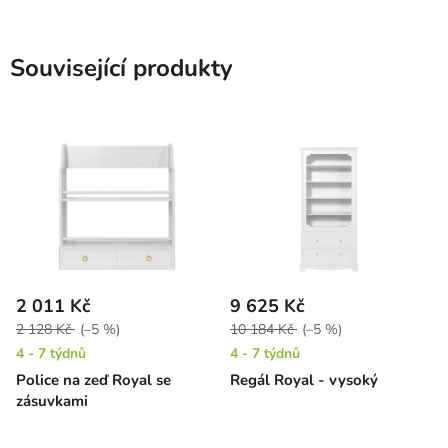
Související produkty
2 011 Kč
9 625 Kč
2 128 Kč
(–5 %)
10 184 Kč
(–5 %)
4 - 7 týdnů
4 - 7 týdnů
Police na zeď Royal se
Regál Royal - vysoký
zásuvkami