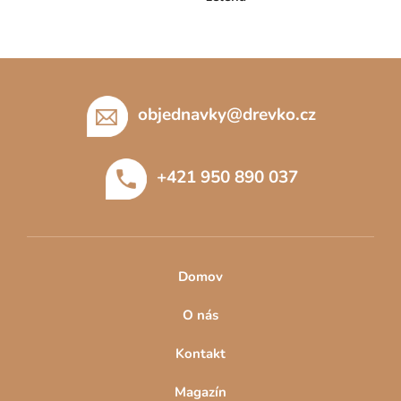
Z
á
p
objednavky
@
drevko.cz
a
t
+421 950 890 037
í
Domov
O nás
Kontakt
Magazín