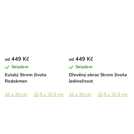
449 Kč
449 Kč
od
od
Skladem
Skladem
Kulatý Strom života
Dřevěný obraz Strom života
Rodokmen
Jedinečnost
20 x 20 cm
32,5 x 32,5 cm
20 x 20 cm
44,5 x 44,5 cm
32,5 x 32,5 cm
65 x 65 cm