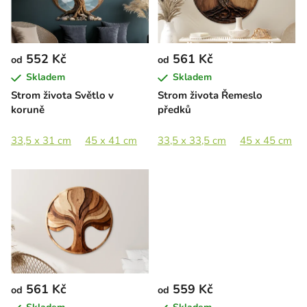
s
u
p
k
r
t
552 Kč
561 Kč
od
od
o
ů
Skladem
Skladem
d
Strom života Světlo v
Strom života Řemeslo
u
koruně
předků
k
t
33,5 x 31 cm
45 x 41 cm
65 x 60 cm
33,5 x 33,5 cm
90 x 83 cm
45 x 45 cm
ů
561 Kč
559 Kč
od
od