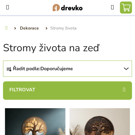
Přejít
Hledat
na
NÁ
obsah
KO
Dekorace
Stromy života
Domů
Stromy života na zeď
Ř
Řadit podle:
Doporučujeme
a
z
e
n
í
V
p
ý
r
p
o
i
d