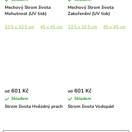
Mechový Strom života
Mechový Strom života
Mohutnost (UV tisk)
Zakořenění (UV tisk)
33,5 x 33,5 cm
45 x 45 cm
33,5 x 33,5 cm
65 x 65 cm
89 x 89 cm
45 x 45 cm
601 Kč
601 Kč
od
od
Skladem
Skladem
Strom života Hvězdný prach
Strom života Vodopád