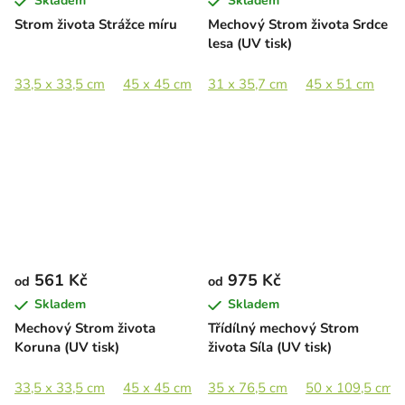
Skladem
Skladem
Strom života Strážce míru
Mechový Strom života Srdce
lesa (UV tisk)
33,5 x 33,5 cm
45 x 45 cm
31 x 35,7 cm
65 x 65 cm
90 x 90 cm
45 x 51 cm
6
561 Kč
975 Kč
od
od
Skladem
Skladem
Mechový Strom života
Třídílný mechový Strom
Koruna (UV tisk)
života Síla (UV tisk)
33,5 x 33,5 cm
45 x 45 cm
35 x 76,5 cm
65 x 65 cm
89 x 89 cm
50 x 109,5 cm