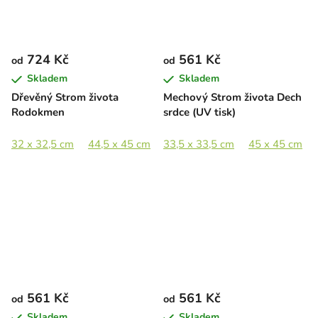
724 Kč
561 Kč
od
od
Skladem
Skladem
Dřevěný Strom života
Mechový Strom života Dech
Rodokmen
srdce (UV tisk)
32 x 32,5 cm
44,5 x 45 cm
33,5 x 33,5 cm
64 x 65 cm
89 x 90,5 cm
45 x 45 cm
561 Kč
561 Kč
od
od
Skladem
Skladem