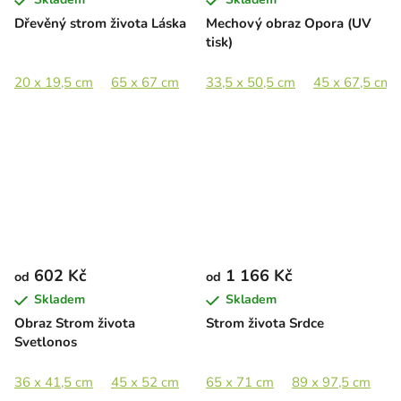
Dřevěný strom života Láska
Mechový obraz Opora (UV
tisk)
20 x 19,5 cm
65 x 67 cm
89 x 91,5 cm
33,5 x 50,5 cm
45 x 67,5 cm
602 Kč
1 166 Kč
od
od
Skladem
Skladem
Obraz Strom života
Strom života Srdce
Svetlonos
36 x 41,5 cm
45 x 52 cm
65 x 75 cm
65 x 71 cm
80 x 92 cm
89 x 97,5 cm