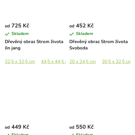
725 Kč
452 Kč
od
od
Skladem
Skladem
Dřevěný obraz Strom života
Dřevěný obraz Strom života
Jin jang
Svoboda
32,5 x 32,5 cm
44,5 x 44,5 cm
20 x 24,5 cm
65 x 65 cm
30,5 x 32,5 cm
89 x 89 cm
449 Kč
550 Kč
od
od
Skladem
Skladem