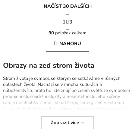
NAČÍST 30 DALŠÍCH
S
1
t
3
O
r
90
položek celkem
á
v
n
l
NAHORU
k
á
o
d
v
a
á
Obrazy na zeď strom života
c
n
í
í
Strom života je symbol, se kterým se setkáváme v různých
p
oblastech života. Nachází se v mnoha kulturách a
r
náboženstvích, proto ho lidé znají po celém světě. Je symbolem
v
propojenosti, soudržnosti, síly a nesmrtelnosti. Jeho kořeny
k
sahají do hloubky Země, odkud čerpají energii. Větve stromu
y
zase sahají do nebe, odkud přijímají energii ze slunce a měsíce.
v
ý
Dřevěný nebo barevný strom života do všech
Zobrazit více
p
místností
i