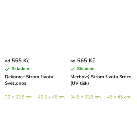
555 Kč
565 Kč
od
od
Skladem
Skladem
Dekorace Strom života
Mechový Strom života Srdce
Svetlonos
(UV tisk)
32 x 33,5 cm
43,5 x 45 cm
34,5 x 33,5 cm
58 x 60 cm
86 x 89 cm
46 x 45 cm