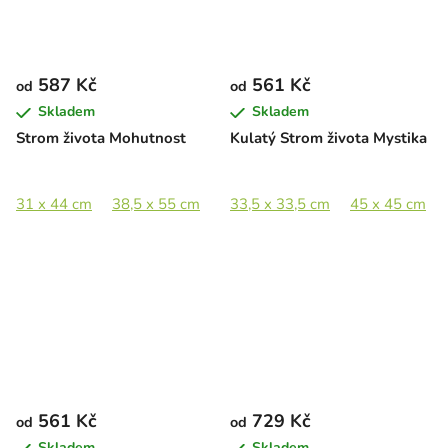
587 Kč
561 Kč
od
od
Skladem
Skladem
Strom života Mohutnost
Kulatý Strom života Mystika
31 x 44 cm
38,5 x 55 cm
49,5 x 70 cm
33,5 x 33,5 cm
63,5 x 90 cm
45 x 45 cm
561 Kč
729 Kč
od
od
Skladem
Skladem