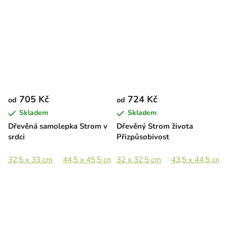
705 Kč
724 Kč
od
od
Skladem
Skladem
Dřevěná samolepka Strom v
Dřevěný Strom života
srdci
Přizpůsobivost
32,5 x 33 cm
44,5 x 45,5 cm
32 x 32,5 cm
65 x 66 cm
43,5 x 44,5 cm
89 x 90,5 cm