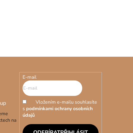
10 275 Kč
10 669 Kč
(–3 %)
2 - 5 týdnů
Ines (2
Šedý psací stůl Ines bureau
E-mail
Vložením e-mailu souhlasíte
s
podmínkami ochrany osobních
deme
údajů
ktech na
PŘIHLÁSIT