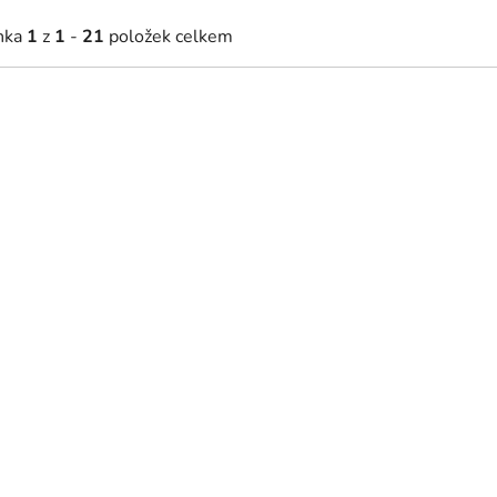
nka
1
z
1
-
21
položek celkem
Akce
 031 Kč
2 997 Kč
8 407 Kč
(až –16 %)
2 - 5 týdnů
kladem
Noční stolek Ines -bílá
da do dětského pokoje Ines (2
y)