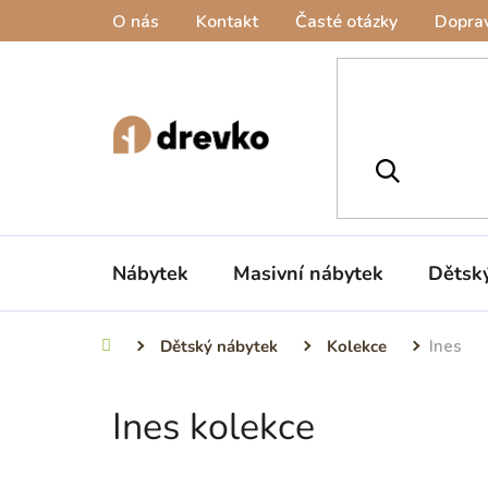
Přejít
O nás
Kontakt
Časté otázky
Doprav
na
obsah
Nábytek
Masivní nábytek
Dětsk
Dětský nábytek
Kolekce
Ines
Domů
Ines kolekce
P