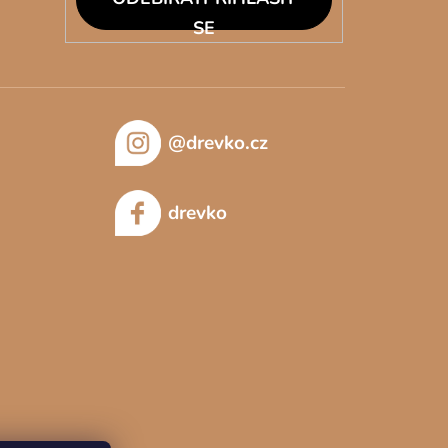
SE
@drevko.cz
drevko