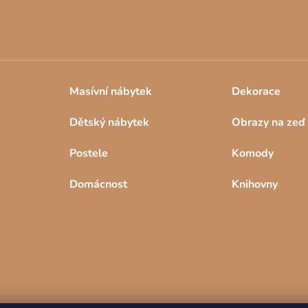
p
i
s
u
Masívní nábytek
Dekorace
Dětský nábytek
Obrazy na zeď
Postele
Komody
Domácnost
Knihovny