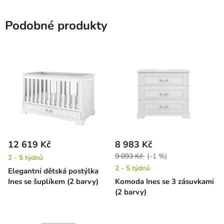
Podobné produkty
12 619 Kč
8 983 Kč
9 093 Kč
(–1 %)
2 - 5 týdnů
2 - 5 týdnů
Elegantní dětská postýlka
Ines se šuplíkem (2 barvy)
Komoda Ines se 3 zásuvkami
(2 barvy)