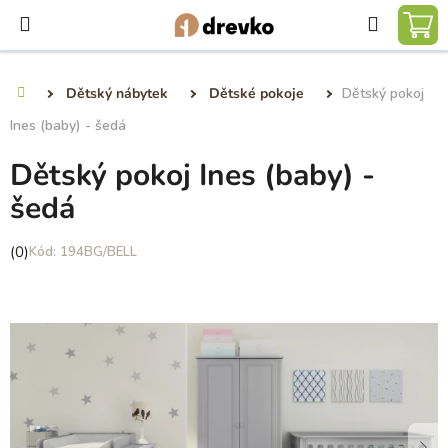
Přejít
Hledat
na
NÁ
obsah
KO
Dětský nábytek
Dětské pokoje
Dětský pokoj
Domů
Ines (baby) - šedá
Dětský pokoj Ines (baby) -
šedá
Průměrné
(0)
194BG/BELL
hodnocení
produktu
je
0,0
z
5
hvězdiček.