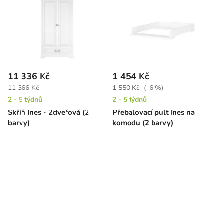
11 336 Kč
1 454 Kč
11 366 Kč
1 550 Kč
(–6 %)
2 - 5 týdnů
2 - 5 týdnů
Skříň Ines - 2dveřová (2
Přebalovací pult Ines na
barvy)
komodu (2 barvy)