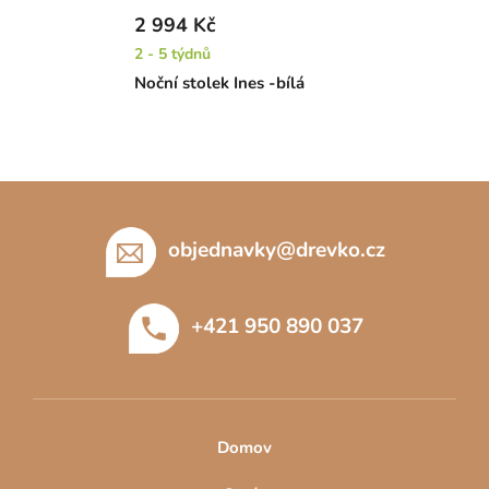
2 994 Kč
2 - 5 týdnů
Noční stolek Ines -bílá
Z
á
p
objednavky
@
drevko.cz
a
t
+421 950 890 037
í
Domov