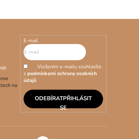
E-mail
Vložením e-mailu souhlasíte
s
podmínkami ochrany osobních
deme
údajů
ktech na
PŘIHLÁSIT
SE