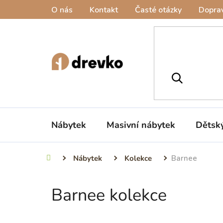
Přejít
O nás
Kontakt
Časté otázky
Doprav
na
obsah
Nábytek
Masivní nábytek
Dětsk
Nábytek
Kolekce
Barnee
Domů
Barnee kolekce
P