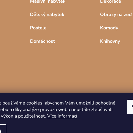
Masívní nábytek
Dekorace
Dětský nábytek
Obrazy na zeď
Postele
Komody
Domácnost
Knihovny
z používáme cookies, abychom Vám umožnili pohodlné
webu a díky analýze provozu webu neustále zlepšovali
Copyright 2026
DREVKO
. Všechna práva
 výkon a použitelnost.
Více informací
vyhrazena.
í