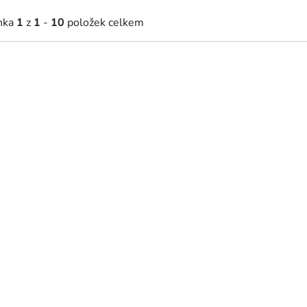
nka
1
z
1
-
10
položek celkem
86 Kč
6 386 Kč
2 - 5 týdnů
2 - 5 týdnů
dveřová komoda Barnee 03 -
Dvoudveřová komoda Barne
vá / černá
dub lindberg / černá