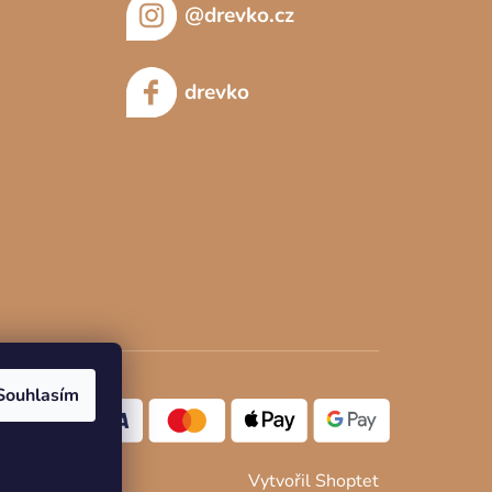
@drevko.cz
drevko
Souhlasím
Vytvořil Shoptet