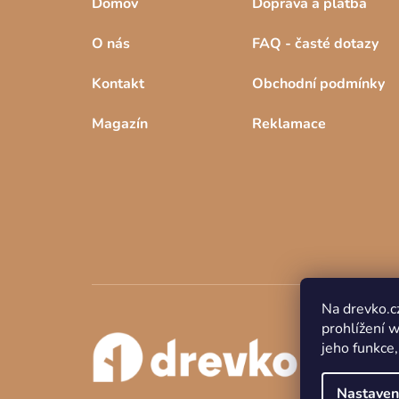
Domov
Doprava a platba
O nás
FAQ - časté dotazy
Kontakt
Obchodní podmínky
Magazín
Reklamace
Na drevko.c
prohlížení 
jeho funkce,
Nastaven