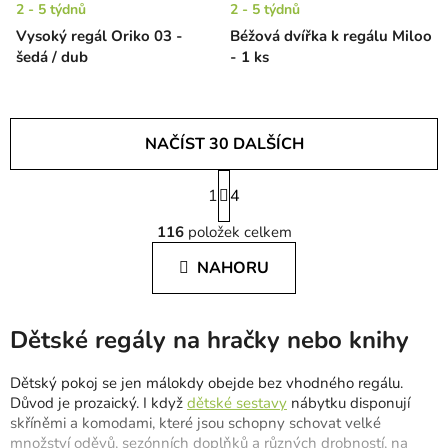
2 - 5 týdnů
2 - 5 týdnů
Vysoký regál Oriko 03 -
Béžová dvířka k regálu Miloo
šedá / dub
- 1 ks
NAČÍST 30 DALŠÍCH
S
1
t
4
O
r
116
položek celkem
á
v
n
l
NAHORU
k
á
o
d
v
a
á
Dětské regály na hračky nebo knihy
c
n
í
í
Dětský pokoj se jen málokdy obejde bez vhodného regálu.
p
Důvod je prozaický. I když
dětské sestavy
nábytku disponují
r
skříněmi a komodami, které jsou schopny schovat velké
v
množství oděvů, sezónních doplňků a různých drobností, na