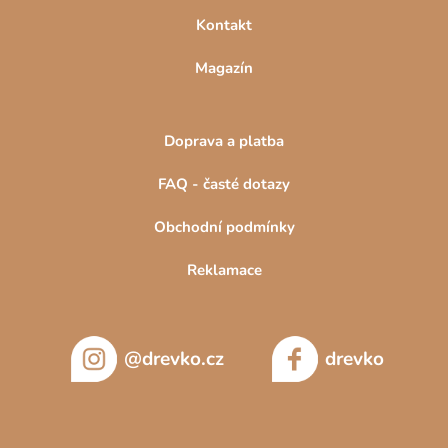
si ukládat hračky i bez vaší asistence.
Kontakt
TIP:
Podívejte se také na klasické
dřevěné regály z masivu
. V
Magazín
nabídce máme
policové regály
,
laťkové regály
,
kombinované
regály
či
rohové regály
.
Doprava a platba
FAQ - časté dotazy
Obchodní podmínky
Reklamace
@drevko.cz
drevko