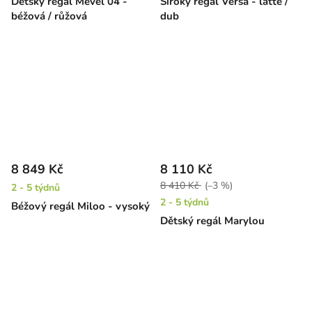
Dětský regál Mevel 04 -
Široký regál Versa - latte /
béžová / růžová
dub
8 849 Kč
8 110 Kč
8 410 Kč
(–3 %)
2 - 5 týdnů
2 - 5 týdnů
Béžový regál Miloo - vysoký
Dětský regál Marylou