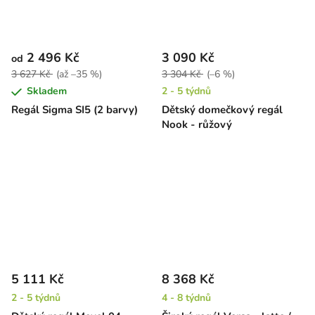
2 496 Kč
3 090 Kč
od
3 627 Kč
(až –35 %)
3 304 Kč
(–6 %)
Skladem
2 - 5 týdnů
Regál Sigma SI5 (2 barvy)
Dětský domečkový regál
Nook - růžový
5 111 Kč
8 368 Kč
2 - 5 týdnů
4 - 8 týdnů