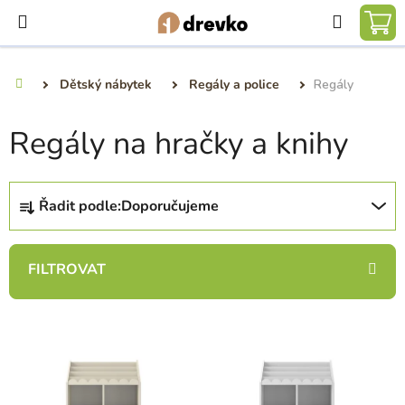
Přejít
Hledat
na
NÁ
obsah
KO
Dětský nábytek
Regály a police
Regály
Domů
Regály na hračky a knihy
Ř
Řadit podle:
Doporučujeme
a
z
e
n
í
V
p
ý
r
p
o
i
d