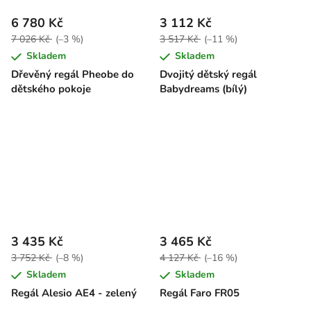
6 780 Kč
3 112 Kč
7 026 Kč
(–3 %)
3 517 Kč
(–11 %)
Skladem
Skladem
Dřevěný regál Pheobe do
Dvojitý dětský regál
dětského pokoje
Babydreams (bílý)
3 435 Kč
3 465 Kč
3 752 Kč
(–8 %)
4 127 Kč
(–16 %)
Skladem
Skladem
Regál Alesio AE4 - zelený
Regál Faro FR05