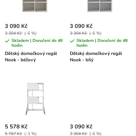
s
u
p
k
r
t
3 090 Kč
3 090 Kč
o
ů
3 304 Kč
(–6 %)
3 304 Kč
(–6 %)
d
Skladem | Doručení do 48
Skladem | Doručení do 48
u
hodin
hodin
k
Dětský domečkový regál
Dětský domečkový regál
Nook - béžový
Nook - bílý
t
ů
5 578 Kč
3 090 Kč
5 767 Kč
(–3 %)
3 304 Kč
(–6 %)