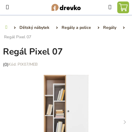
Přejít
Hledat
na
NÁ
obsah
KO
Dětský nábytek
Regály a police
Regály
Domů
Regál Pixel 07
Regál Pixel 07
Průměrné
(0)
PIX07/MEB
hodnocení
produktu
je
0,0
z
5
hvězdiček.