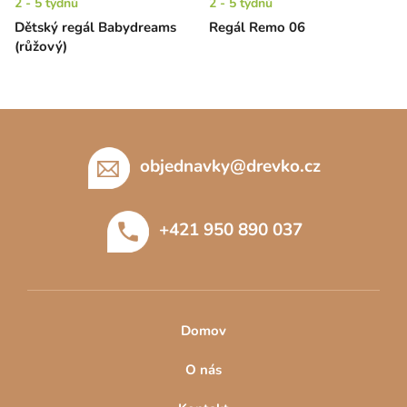
2 - 5 týdnů
2 - 5 týdnů
Dětský regál Babydreams
Regál Remo 06
(růžový)
Z
á
p
objednavky
@
drevko.cz
a
t
+421 950 890 037
í
Domov
O nás