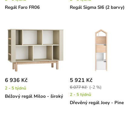
Regál Faro FR06
Regál Sigma SI6 (2 barvy)
6 936 Kč
5 921 Kč
6 077 Kč
(–2 %)
2 - 5 týdnů
2 - 5 týdnů
Béžový regál Miloo - široký
Dřevěný regál Joey - Pine