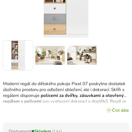
Moderní regál do dětského pokoje Pixel 07 poskytne dostatek
úložného prostoru pro odložení oblečení, ale i dekorací.
Skříň s
regálem disponuje
policemi za dvířky, zásuvkami a otevřeným
regálem s policemi
pro vystavení dekorací a doplňků.
Regál je
vyroben v kombinaci 3 barev, které vytvoří v místnosti elegantní
Číst dále
vzhled.
Dostupnost:
Skladem
(1 ks)