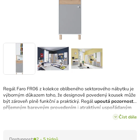
Regál Faro FR06 z kolekce oblíbeného sektorového nábytku je
výborným důkazem toho, že designově povedený kousek může
být zároveň plně funkční a praktický. Regál
upoutá pozornost
příjemným barevným provedením
i
atraktivní uspořádaným
úložným prostorem
.
Číst dále
Dostupnost:
2 - 5 týdnů