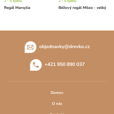
2 - 5 týdnů
2 - 5 týdnů
Regál Marsylia
Béžový regál Miloo - velký
Z
á
p
objednavky
@
drevko.cz
a
t
+421 950 890 037
í
Domov
O nás