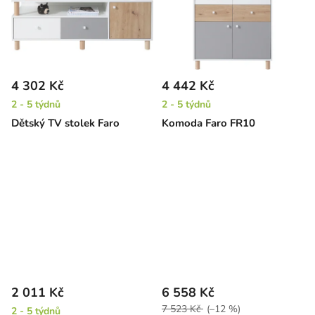
4 302 Kč
4 442 Kč
2 - 5 týdnů
2 - 5 týdnů
Dětský TV stolek Faro
Komoda Faro FR10
2 011 Kč
6 558 Kč
7 523 Kč
(–12 %)
2 - 5 týdnů