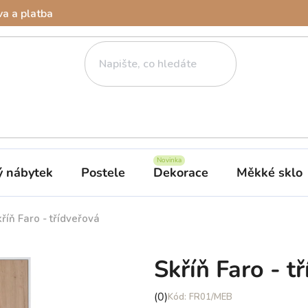
a a platba
ý nábytek
Postele
Dekorace
Měkké sklo
říň Faro - třídveřová
Skříň Faro - t
Průměrné
(0)
FR01/MEB