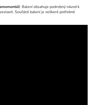
 samomontáž
. Balení obsahuje podrobný návod k
 sestavit. Součástí balení je veškeré potřebné