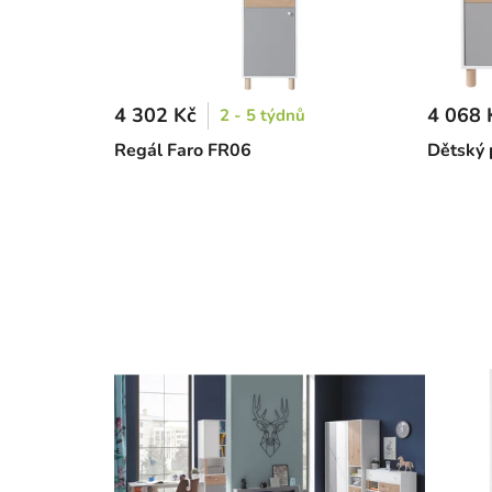
4 302 Kč
4 068 
2 - 5 týdnů
Regál Faro FR06
Dětský 