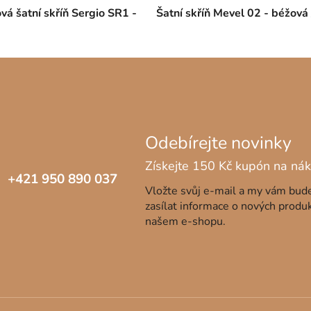
vá šatní skříň Sergio SR1 -
Šatní skříň Mevel 02 - béžová
+421 950 890 037
Vložte svůj e-mail a my vám bu
zasílat informace o nových produ
našem e-shopu.