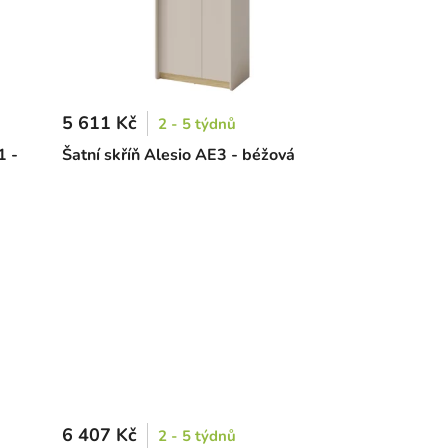
5 611 Kč
2 - 5 týdnů
1 -
Šatní skříň Alesio AE3 - béžová
6 407 Kč
2 - 5 týdnů