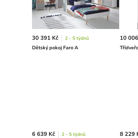
30 391 Kč
10 006
2 - 5 týdnů
Dětský pokoj Faro A
Třídveřo
6 639 Kč
8 229 
2 - 5 týdnů