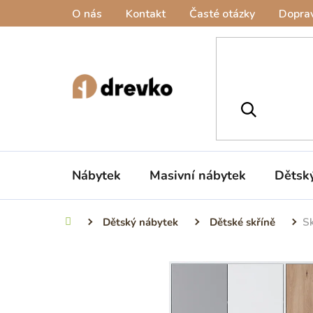
Přejít
O nás
Kontakt
Časté otázky
Doprav
na
obsah
Nábytek
Masivní nábytek
Dětsk
Dětský nábytek
Dětské skříně
Sk
Domů