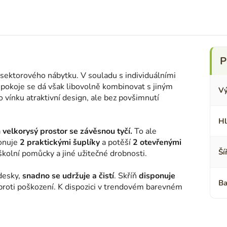
 sektorového nábytku. V souladu s individuálními
 pokoje se dá však libovolně kombinovat s jiným
Vý
 vínku atraktivní design, ale bez povšimnutí
Hl
a
velkorysý prostor se závěsnou tyčí.
To ale
ponuje
2 praktickými šuplíky
a potěší
2 otevřenými
Ší
školní pomůcky a jiné užitečné drobnosti.
desky,
snadno se udržuje a čistí
. Skříň
disponuje
Ba
 proti poškození. K dispozici v trendovém barevném