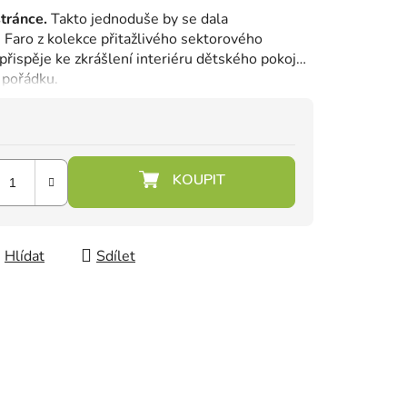
tránce.
Takto jednoduše by se dala
ň Faro z kolekce přitažlivého sektorového
řispěje ke zkrášlení interiéru dětského pokoje
 pořádku.
Hlídat
Sdílet