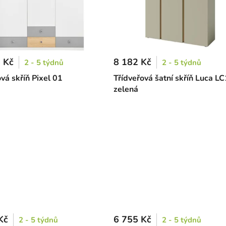
 Kč
8 182 Kč
2 - 5 týdnů
2 - 5 týdnů
vá skříň Pixel 01
Třídveřová šatní skříň Luca LC
zelená
Kč
6 755 Kč
2 - 5 týdnů
2 - 5 týdnů