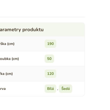
ška (cm)
190
oubka (cm)
50
řka (cm)
120
rva
Bílá
,
Šedá