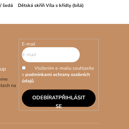
 / šedá
Dětská skříň Víla s křídly (bílá)
E-mail
Vložením e-mailu souhlasíte
s
podmínkami ochrany osobních
deme
údajů
ktech na
PŘIHLÁSIT
SE