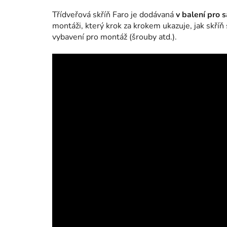
Třídveřová skříň Faro je dodávaná
v balení pro
montáži, který krok za krokem ukazuje, jak skříň
vybavení pro montáž (šrouby atd.).