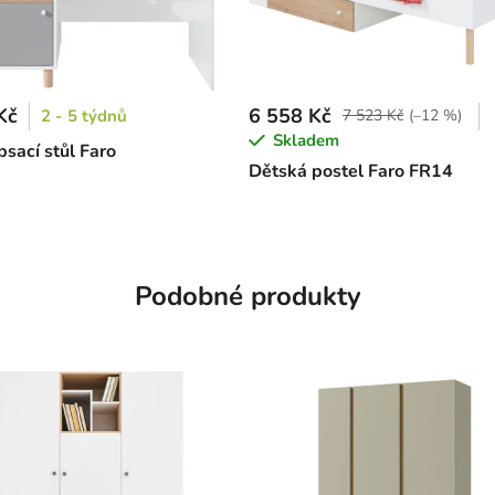
Kč
6 558 Kč
2 - 5 týdnů
7 523 Kč
(–12 %)
Skladem
psací stůl Faro
Dětská postel Faro FR14
Podobné produkty