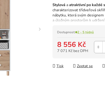
hodnocení
Stylová
a
atraktivní po každé s
produktu
charakterizovat třídveřová skří
je
nábytku, která svým designem p
0,0
a úložným prostorům k udržení
z
5
hvězdiček.
Dostupnost:
2 - 5 týdnů
8 556 Kč
7 071 Kč bez DPH
Měrná cena:
Tisk
Zeptat se