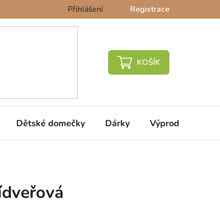
Přihlášení
Registrace
NÁKUPNÍ
KOŠÍK
Dětské domečky
Dárky
Výprodej %
řídveřová