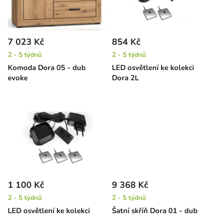
s
u
p
k
r
t
7 023 Kč
854 Kč
o
ů
2 - 5 týdnů
2 - 5 týdnů
d
Komoda Dora 05 - dub
LED osvětlení ke kolekci
u
evoke
Dora 2L
k
t
ů
1 100 Kč
9 368 Kč
2 - 5 týdnů
2 - 5 týdnů
LED osvětlení ke kolekci
Šatní skříň Dora 01 - dub