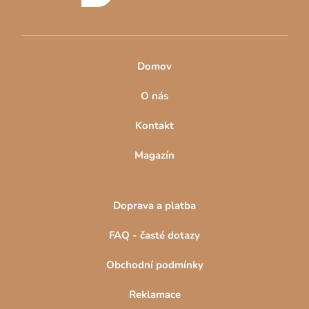
k
y
v
ý
Domov
p
i
O nás
s
u
Kontakt
Magazín
Doprava a platba
FAQ - časté dotazy
Obchodní podmínky
Reklamace