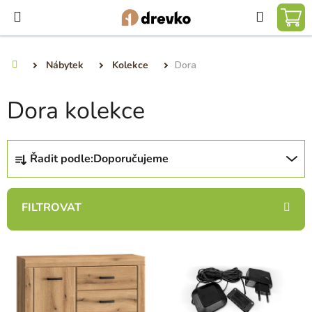
Přejít
Hledat
na
NÁ
obsah
KO
Nábytek
Kolekce
Dora
Domů
Dora kolekce
Ř
Řadit podle:
Doporučujeme
a
z
e
n
í
V
p
ý
r
p
o
i
d