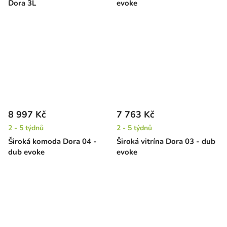
Dora 3L
evoke
8 997 Kč
7 763 Kč
2 - 5 týdnů
2 - 5 týdnů
Široká komoda Dora 04 -
Široká vitrína Dora 03 - dub
dub evoke
evoke