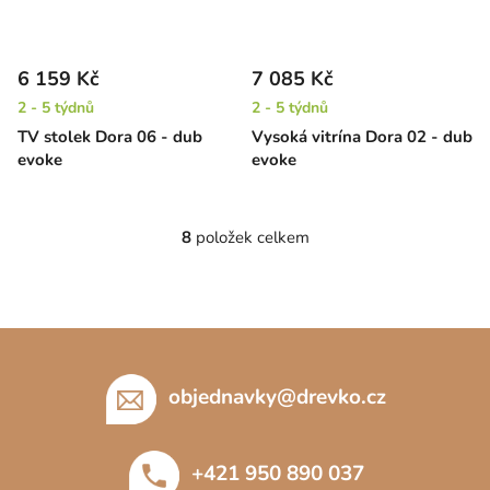
6 159 Kč
7 085 Kč
2 - 5 týdnů
2 - 5 týdnů
TV stolek Dora 06 - dub
Vysoká vitrína Dora 02 - dub
evoke
evoke
8
položek celkem
O
v
l
á
Z
d
á
a
c
p
objednavky
@
drevko.cz
í
a
p
t
r
+421 950 890 037
í
v