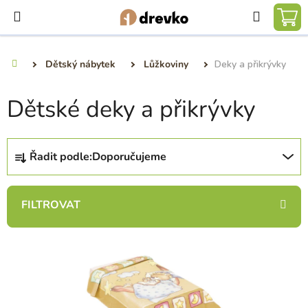
Přejít
Hledat
na
NÁ
obsah
KO
Dětský nábytek
Lůžkoviny
Deky a přikrývky
Domů
Dětské deky a přikrývky
Ř
Řadit podle:
Doporučujeme
a
z
e
n
í
V
p
ý
r
p
o
i
d