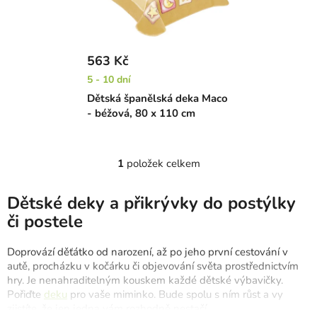
s
u
p
k
r
t
563 Kč
o
ů
5 - 10 dní
d
Dětská španělská deka Maco
u
- béžová, 80 x 110 cm
k
t
ů
1
položek celkem
O
v
l
Dětské deky a přikrývky do postýlky
á
či postele
d
a
Doprovází děťátko od narození, až po jeho první cestování v
c
autě, procházku v kočárku či objevování světa prostřednictvím
í
hry. Je nenahraditelným kouskem každé dětské výbavičky.
p
Pořiďte
deku
pro vaše miminko. Bude spolu s ním růst a vy
r
zjistíte, že jen jedna vám rozhodně nestačí.