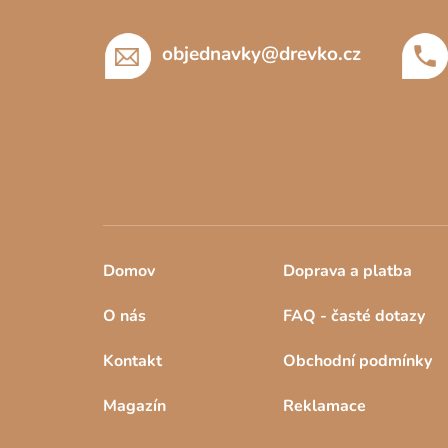
t
í
objednavky
@
drevko.cz
Domov
Doprava a platba
O nás
FAQ - časté dotazy
Kontakt
Obchodní podmínky
Magazín
Reklamace