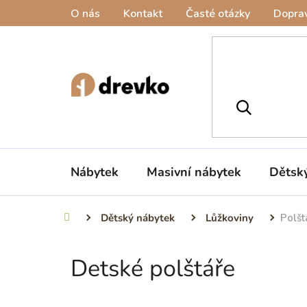
Přejít
O nás
Kontakt
Časté otázky
Doprav
na
obsah
Nábytek
Masivní nábytek
Dětsk
Dětský nábytek
Lůžkoviny
Polšt
Domů
Detské polštáře
P