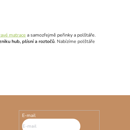
ravé matrace
a samozřejmě peřinky a polštáře.
zniku hub, plísní a roztočů
. Nabízíme polštáře
ou důležité z hlediska speciální výroby. Abyste
u pod kterou se bude každá ratolest cítit
ky
,
prostěradla
, či chrániče na matraci, které se
E-mail
táře ve tvaru hvězdičky, sluníčka a dalších