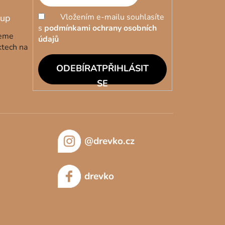
Vložením e-mailu souhlasíte
s
podmínkami ochrany osobních
deme
údajů
ktech na
PŘIHLÁSIT
SE
@drevko.cz
drevko