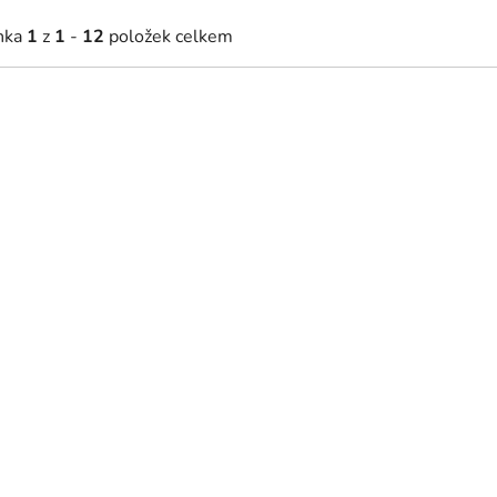
nka
1
z
1
-
12
položek celkem
 Kč
413 Kč
kladem | Doručení do 48 hodin
Skladem | Doručení do 48
ká peřinka a polštář 100 x 135
Klín do kočárku a postýlky 