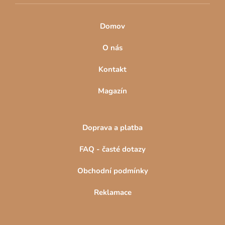
v
ý
Domov
p
i
O nás
s
u
Kontakt
Magazín
Doprava a platba
FAQ - časté dotazy
Obchodní podmínky
Reklamace