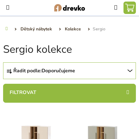
Přejít
Hledat
na
NÁ
obsah
KO
Dětský nábytek
Kolekce
Sergio
Domů
Sergio kolekce
Ř
Řadit podle:
Doporučujeme
a
z
e
n
í
V
p
ý
r
p
o
i
d