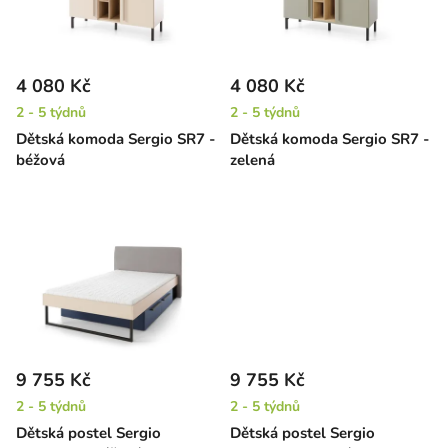
s
u
p
k
r
t
4 080 Kč
4 080 Kč
o
ů
2 - 5 týdnů
2 - 5 týdnů
d
Dětská komoda Sergio SR7 -
Dětská komoda Sergio SR7 -
u
béžová
zelená
k
t
ů
9 755 Kč
9 755 Kč
2 - 5 týdnů
2 - 5 týdnů
Dětská postel Sergio
Dětská postel Sergio