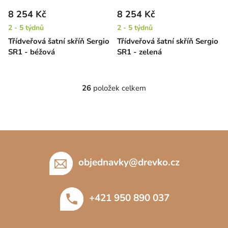
8 254 Kč
8 254 Kč
2 - 5 týdnů
2 - 5 týdnů
Třídveřová šatní skříň Sergio
Třídveřová šatní skříň Sergio
SR1 - béžová
SR1 - zelená
26
položek celkem
O
v
l
á
Z
d
á
a
c
p
objednavky
@
drevko.cz
í
a
p
t
r
+421 950 890 037
í
v
k
y