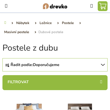
Přejít
Hledat
na
NÁ
obsah
KO
Nábytek
Ložnice
Postele
Domů
Masivní postele
Dubové postele
Postele z dubu
Ř
Řadit podle:
Doporučujeme
a
z
e
n
í
V
p
ý
r