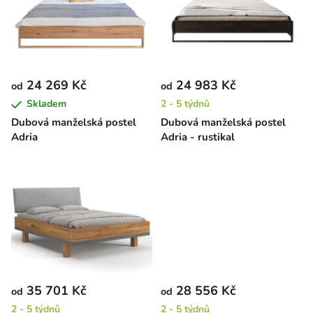
p
o
i
d
s
u
p
k
r
t
24 269 Kč
24 983 Kč
od
od
o
ů
Skladem
2 - 5 týdnů
d
Dubová manželská postel
Dubová manželská postel
u
Adria
Adria - rustikal
k
t
ů
35 701 Kč
28 556 Kč
od
od
2 - 5 týdnů
2 - 5 týdnů