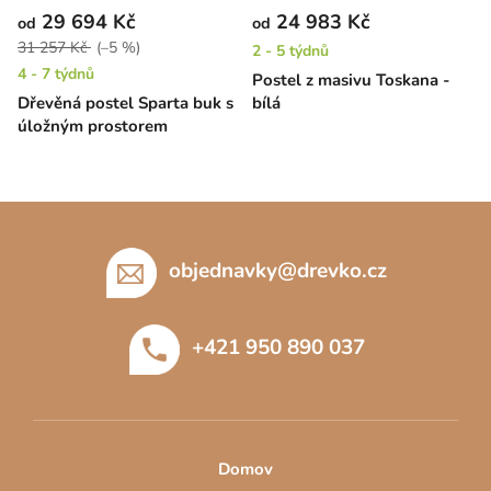
29 694 Kč
24 983 Kč
od
od
31 257 Kč
(–5 %)
2 - 5 týdnů
4 - 7 týdnů
Postel z masivu Toskana -
Dřevěná postel Sparta buk s
bílá
úložným prostorem
Z
á
p
objednavky
@
drevko.cz
a
t
+421 950 890 037
í
Domov