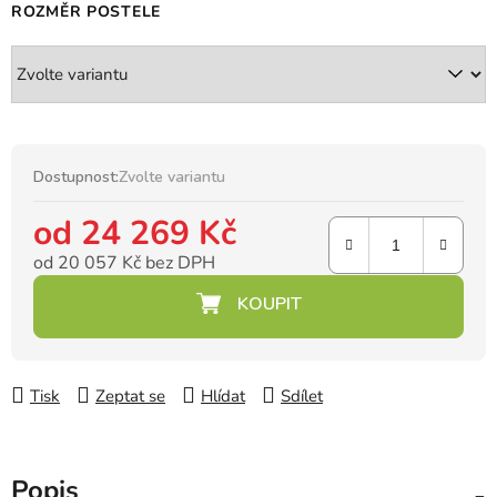
ROZMĚR POSTELE
Dostupnost:
Zvolte variantu
od
24 269 Kč
od
20 057 Kč
bez DPH
Měrná cena:
Tisk
Zeptat se
Hlídat
Sdílet
Popis