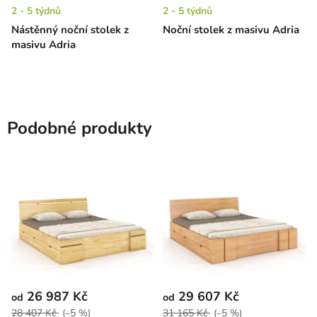
2 - 5 týdnů
2 - 5 týdnů
Nástěnný noční stolek z
Noční stolek z masivu Adria
masivu Adria
Podobné produkty
26 987 Kč
29 607 Kč
od
od
28 407 Kč
(–5 %)
31 165 Kč
(–5 %)