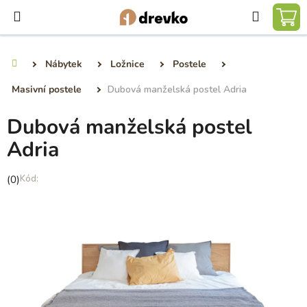
Přejít
Hledat
na
NÁ
obsah
KO
Nábytek
Ložnice
Postele
Domů
Masivní postele
Dubová manželská postel Adria
Dubová manželská postel
Adria
Průměrné
(0)
hodnocení
produktu
je
0,0
z
5
hvězdiček.