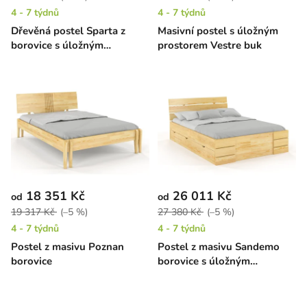
4 - 7 týdnů
4 - 7 týdnů
Dřevěná postel Sparta z
Masivní postel s úložným
borovice s úložným
prostorem Vestre buk
prostorem
18 351 Kč
26 011 Kč
od
od
19 317 Kč
(–5 %)
27 380 Kč
(–5 %)
4 - 7 týdnů
4 - 7 týdnů
Postel z masivu Poznan
Postel z masivu Sandemo
borovice
borovice s úložným
prostorem