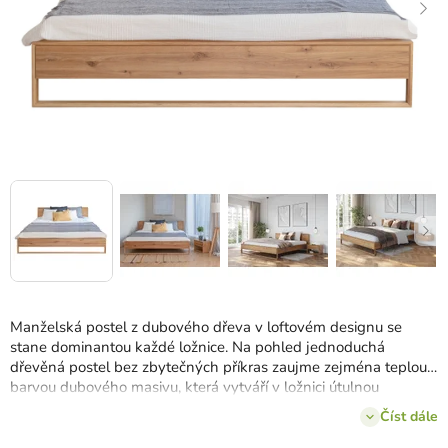
Manželská postel z dubového dřeva v loftovém designu se
stane dominantou každé ložnice. Na pohled jednoduchá
dřevěná postel bez zbytečných příkras zaujme zejména teplou
barvou dubového masivu, která vytváří v ložnici útulnou
atmosféru. Dubové dřevo je známé svou odolností a tvrdostí a v
Číst dále
kombinaci s pečlivým a precizním provedením zajišťuje posteli
pevnost a krásný vzhled po dlouhá léta používání.