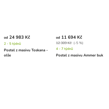
24 983 Kč
11 694 Kč
od
od
12 309 Kč
(–5 %)
2 - 5 týdnů
4 - 7 týdnů
Postel z masivu Toskana -
olše
Postel z masivu Ammer buk