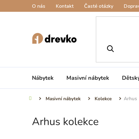
Přejít
O nás
Kontakt
Časté otázky
Doprav
na
obsah
Nábytek
Masivní nábytek
Dětsk
Masivní nábytek
Kolekce
Arhus
Domů
Arhus kolekce
P