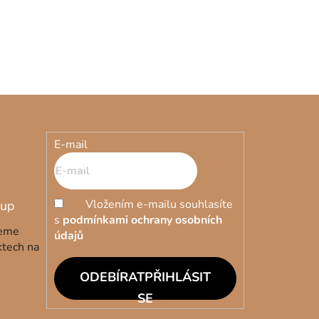
E-mail
Vložením e-mailu souhlasíte
s
podmínkami ochrany osobních
deme
údajů
ktech na
PŘIHLÁSIT
SE