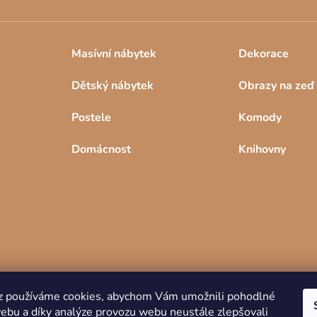
u
Masívní nábytek
Dekorace
Dětský nábytek
Obrazy na zeď
Postele
Komody
Domácnost
Knihovny
z používáme cookies, abychom Vám umožnili pohodlné
webu a díky analýze provozu webu neustále zlepšovali