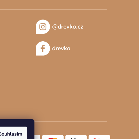
@drevko.cz
drevko
Souhlasím