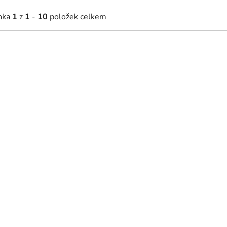
nka
1
z
1
-
10
položek celkem
6 388 Kč
29 452 Kč
27 777 Kč
(–5 %)
31 002 Kč
(–5
od
7 týdnů
4 - 7 týdnů
vicová postel Arhus High s
Buková postel Arhus High 
ným prostorem
prostorem