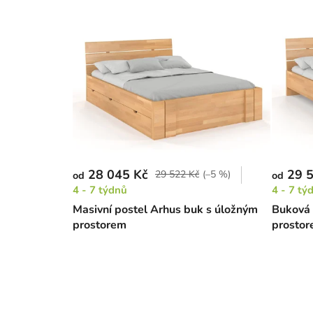
28 045 Kč
29 5
29 522 Kč
(–5 %)
od
od
4 - 7 týdnů
4 - 7 tý
Masivní postel Arhus buk s úložným
Buková 
prostorem
prosto