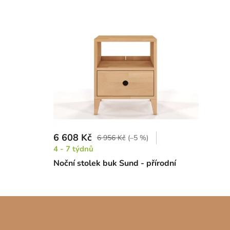
6 608 Kč
6 956 Kč
(–5 %)
4 - 7 týdnů
Noční stolek buk Sund - přírodní
Z
á