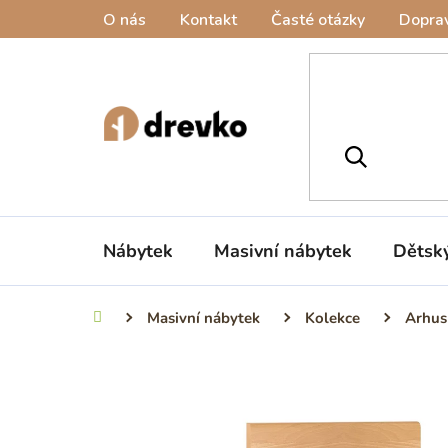
Přejít
O nás
Kontakt
Časté otázky
Doprav
na
obsah
Nábytek
Masivní nábytek
Dětsk
Masivní nábytek
Kolekce
Arhus
Domů