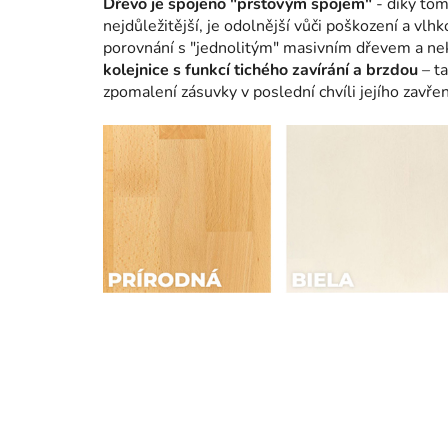
Dřevo je spojeno "prstovým spojem"
- díky tom
nejdůležitější, je odolnější vůči poškození a vlh
porovnání s "jednolitým" masivním dřevem a ne
kolejnice s funkcí tichého zavírání a brzdou
– ta
zpomalení zásuvky v poslední chvíli jejího zavřen