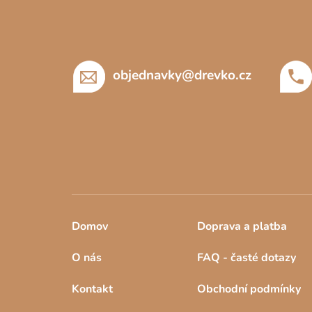
p
a
t
í
objednavky
@
drevko.cz
Domov
Doprava a platba
O nás
FAQ - časté dotazy
Kontakt
Obchodní podmínky