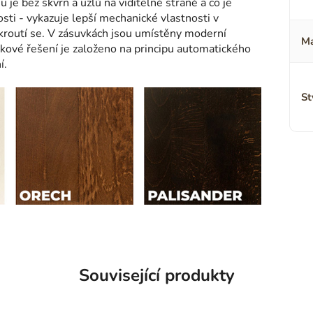
u je bez skvrn a uzlů na viditelné straně a co je
kosti - vykazuje lepší mechanické vlastnosti v
kroutí se. V zásuvkách jsou umístěny moderní
Ma
kové řešení je založeno na principu automatického
í.
St
Související produkty