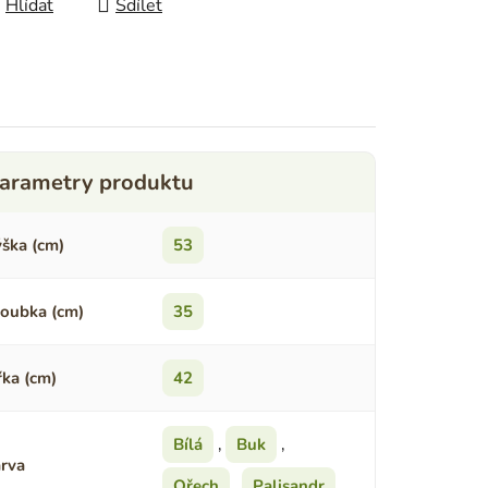
Hlídat
Sdílet
ška (cm)
53
oubka (cm)
35
řka (cm)
42
Bílá
,
Buk
,
rva
Ořech
,
Palisandr