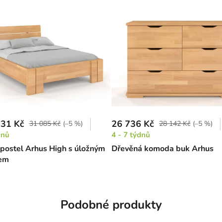
31 Kč
26 736 Kč
31 085 Kč
(–5 %)
28 142 Kč
(–5 %)
dnů
4 - 7 týdnů
postel Arhus High s úložným
Dřevěná komoda buk Arhus
rem
Podobné produkty