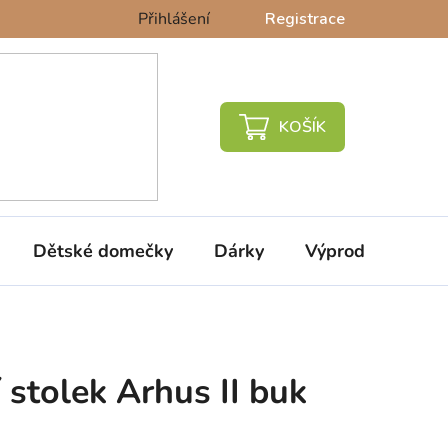
Přihlášení
Registrace
NÁKUPNÍ
KOŠÍK
Dětské domečky
Dárky
Výprodej %
 stolek Arhus II buk