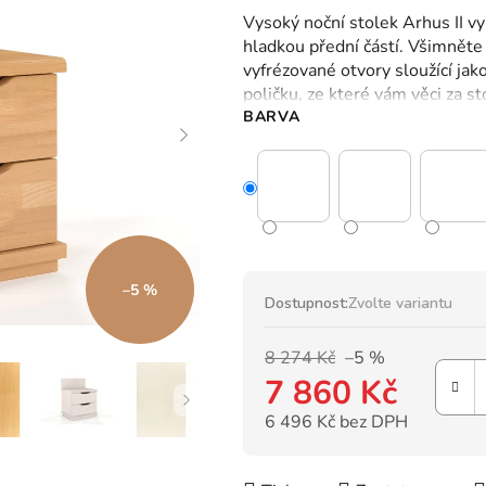
hodnocení
Vysoký noční stolek Arhus II 
produktu
hladkou přední částí. Všimněte 
je
vyfrézované otvory sloužící jak
0,0
poličku, ze které vám věci za s
z
BARVA
5
hvězdiček.
–5 %
Dostupnost:
Zvolte variantu
8 274 Kč
–5 %
7 860 Kč
6 496 Kč bez DPH
Měrná cena: