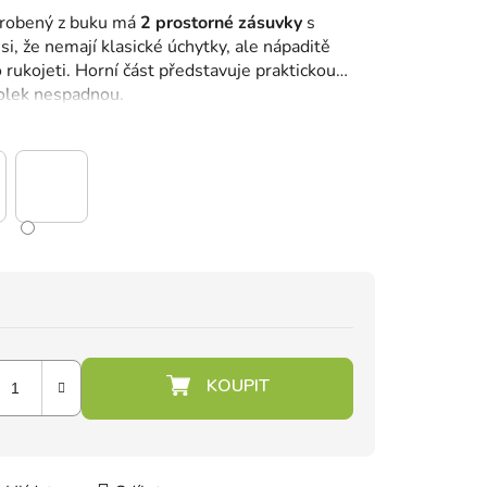
vyrobený z buku má
2 prostorné zásuvky
s
si, že nemají klasické úchytky, ale nápaditě
o rukojeti. Horní část představuje praktickou
tolek nespadnou.