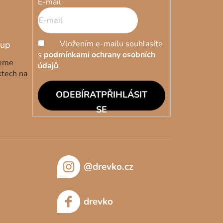
E-mail
Vložením e-mailu souhlasíte
s
podmínkami ochrany osobních
deme
údajů
ktech na
PŘIHLÁSIT
SE
@drevko.cz
drevko