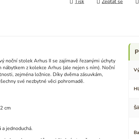
Tisk
Zeptat se
vý noční stolek Arhus II se zajímavě řezanými úchyty
ím nábytkem z kolekce Arhus (ale nejen s ním). Noční
Vý
tnosti, zejména ložnice. Díky dvěma zásuvkám,
di všechny své nezbytné věci pohromadě.
Hl
12 cm
Ší
 a jednoduchá.
Ba