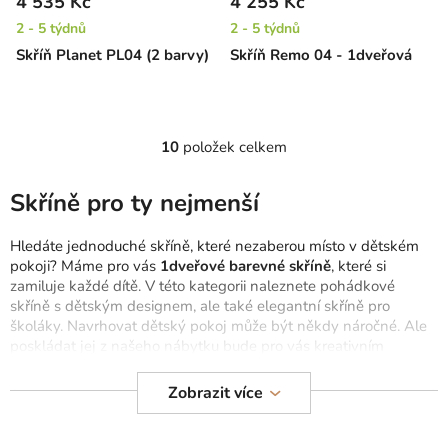
4 535 Kč
4 255 Kč
2 - 5 týdnů
2 - 5 týdnů
Skříň Planet PL04 (2 barvy)
Skříň Remo 04 - 1dveřová
10
položek celkem
O
v
l
Skříně pro ty nejmenší
á
d
Hledáte jednoduché skříně, které nezaberou místo v dětském
a
pokoji? Máme pro vás
1dveřové barevné skříně
, které si
c
zamiluje každé dítě. V této kategorii naleznete pohádkové
skříně s dětským designem, ale také elegantní skříně pro
í
školáky. Navrhovat dětský pokoj může být někdy náročné. Ale
p
poskládat jej z našeho nábytku bude pro vás kreativním
r
vyplněním volného času. Nejmenší děti si v pokoji vystačí s
v
malým úložným prostorem, starší děti potřebují více prostoru pro
Zobrazit více
k
uskladnění svého oblečení a hraček. Při výběru dětského
y
nábytku bychom měli přihlížet k jeho barevnosti, která má na
v
dítě pozitivní vliv.