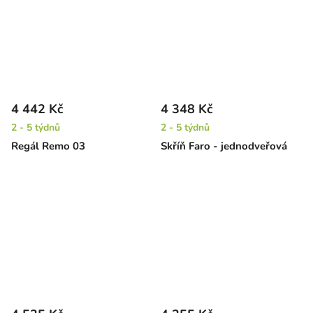
4 442 Kč
4 348 Kč
2 - 5 týdnů
2 - 5 týdnů
Regál Remo 03
Skříň Faro - jednodveřová