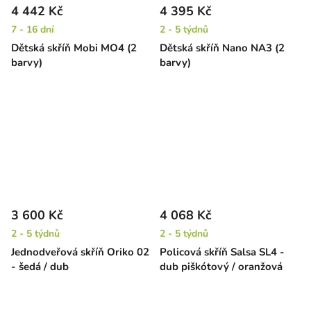
4 442 Kč
4 395 Kč
7 - 16 dní
2 - 5 týdnů
Dětská skříň Mobi MO4 (2
Dětská skříň Nano NA3 (2
barvy)
barvy)
3 600 Kč
4 068 Kč
2 - 5 týdnů
2 - 5 týdnů
Jednodveřová skříň Oriko 02
Policová skříň Salsa SL4 -
- šedá / dub
dub piškótový / oranžová