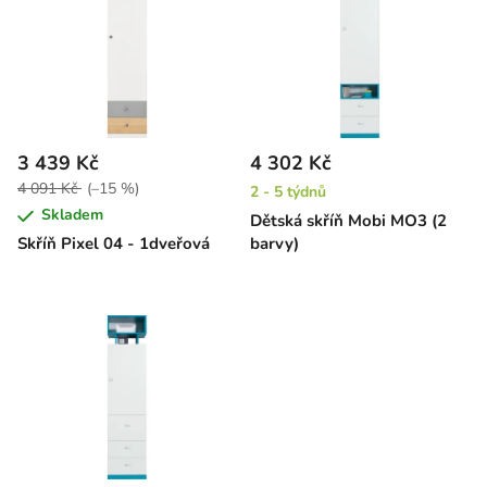
ý
r
p
o
i
d
s
u
p
k
r
t
3 439 Kč
4 302 Kč
o
ů
4 091 Kč
(–15 %)
2 - 5 týdnů
d
Skladem
Dětská skříň Mobi MO3 (2
u
Skříň Pixel 04 - 1dveřová
barvy)
k
t
ů