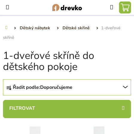
Přejít
Hledat
na
NÁ
obsah
KO
Dětský nábytek
Dětské skříně
1-dveřové
Domů
skříně
1-dveřové skříně do
dětského pokoje
Ř
Řadit podle:
Doporučujeme
a
z
e
n
í
V
p