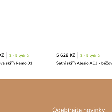
Kč
5 628 Kč
2 - 5 týdnů
2 - 5 týdnů
ová skříň Remo 01
Šatní skříň Alesio AE3 - béžo