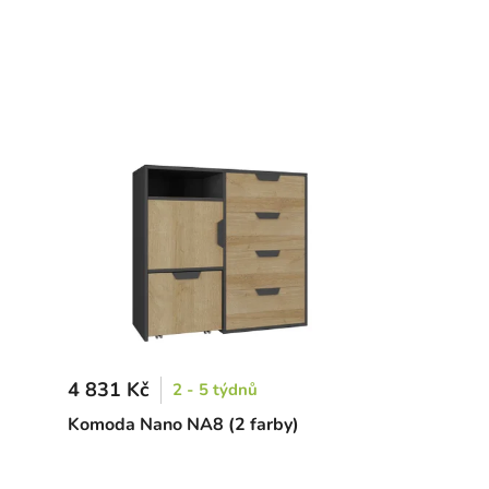
4 831 Kč
2 - 5 týdnů
Komoda Nano NA8 (2 farby)