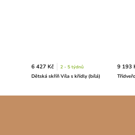
6 427 Kč
9 193 
2 - 5 týdnů
Dětská skříň Víla s křídly (bílá)
Třídveř
Z
á
p
a