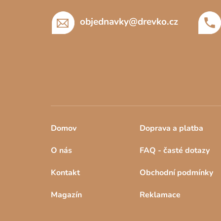
t
í
objednavky
@
drevko.cz
Domov
Doprava a platba
O nás
FAQ - časté dotazy
Kontakt
Obchodní podmínky
Magazín
Reklamace