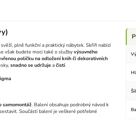
vy)
ěží, plně funkční a praktický nábytek. Skříň nabízí
 se však budete moci také o služby
výsuvného
Vý
evřenou poličku na odložení knih či dekorativních
esky,
snadno se udržuje
a
čistí
.
Hl
enigma
Ší
ro samomontáž
. Balení obsahuje podrobný návod k
Ba
 sestavit. Součástí balení je veškeré potřebné