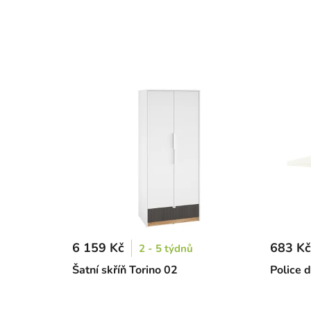
6 159 Kč
683 Kč
2 - 5 týdnů
Šatní skříň Torino 02
Police 