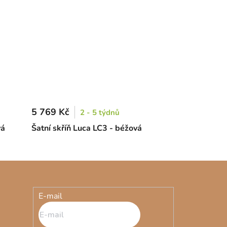
5 769 Kč
2 - 5 týdnů
vá
Šatní skříň Luca LC3 - béžová
E-mail