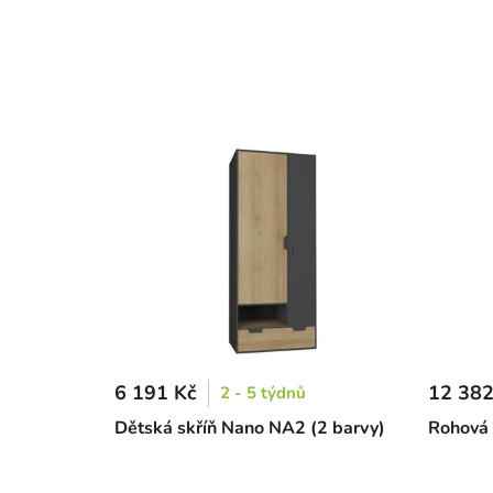
6 191 Kč
12 382
2 - 5 týdnů
Dětská skříň Nano NA2 (2 barvy)
Rohová 