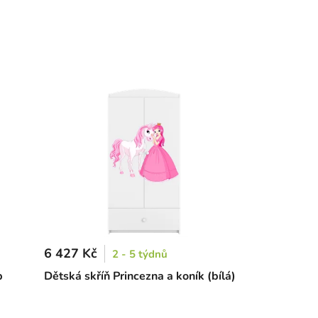
6 427 Kč
2 - 5 týdnů
b
Dětská skříň Princezna a koník (bílá)