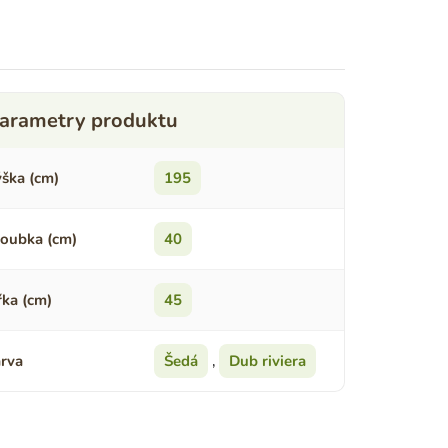
ška (cm)
195
oubka (cm)
40
řka (cm)
45
rva
Šedá
,
Dub riviera