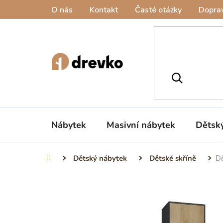
Přejít
O nás
Kontakt
Časté otázky
Doprav
na
obsah
Nábytek
Masivní nábytek
Dětsk
Dětský nábytek
Dětské skříně
Dě
Domů