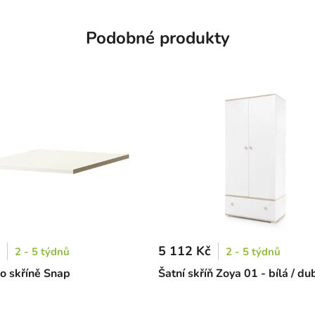
Podobné produkty
5 112 Kč
2 - 5 týdnů
2 - 5 týdnů
do skříně Snap
Šatní skříň Zoya 01 - bílá / du