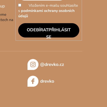
Vložením e-mailu souhlasíte
s
podmínkami ochrany osobních
deme
údajů
ktech na
PŘIHLÁSIT
SE
@drevko.cz
drevko