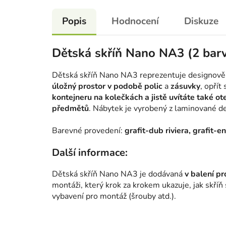
Popis
Hodnocení
Diskuze
Dětská skříň Nano NA3 (2 bar
Dětská skříň Nano NA3 reprezentuje designově sv
úložný prostor v podobě polic
a
zásuvky
, opřít
kontejneru na kolečkách a jistě uvítáte také ot
předmětů
. Nábytek je vyrobený z laminované d
Barevné provedení:
grafit-dub riviera, grafit-
Další informace:
Dětská skříň Nano NA3 je dodávaná
v balení p
montáži, který krok za krokem ukazuje, jak skříň
vybavení pro montáž (šrouby atd.).