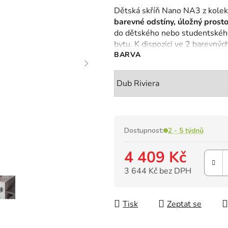
hodnocení
Dětská skříň Nano NA3 z kolek
produktu
barevné odstíny, úložný prosto
je
do dětského nebo studentského 
0,0
bytu. K dispozici ve 2 barevnýc
z
BARVA
5
hvězdiček.
Dostupnost:
2 - 5 týdnů
4 409 Kč
3 644 Kč bez DPH
Měrná cena:
Tisk
Zeptat se