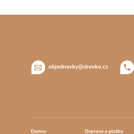
Z
á
p
a
t
í
objednavky
@
drevko.cz
Domov
Doprava a platba