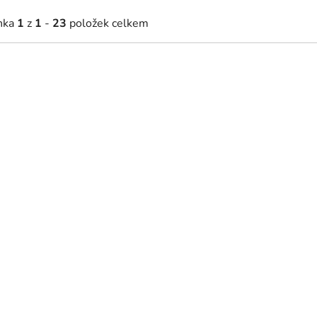
nka
1
z
1
-
23
položek celkem
57 Kč
7 702 Kč
2 507 Kč
(–1 %)
7 857 Kč
(–1 %)
kladem | Doručení do 48 hodin
Skladem
í stolek Sophie 07 - béžová
Široká komoda Sophie 04 -