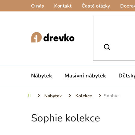
Přejít
O nás
Kontakt
Časté otázky
Doprav
na
obsah
Nábytek
Masivní nábytek
Dětsk
Nábytek
Kolekce
Sophie
Domů
Sophie kolekce
P