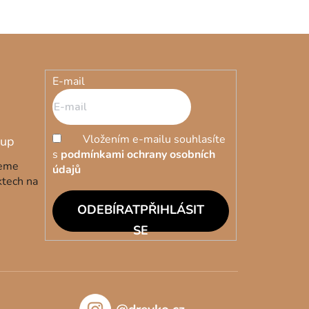
E-mail
Vložením e-mailu souhlasíte
s
podmínkami ochrany osobních
deme
údajů
ktech na
PŘIHLÁSIT
SE