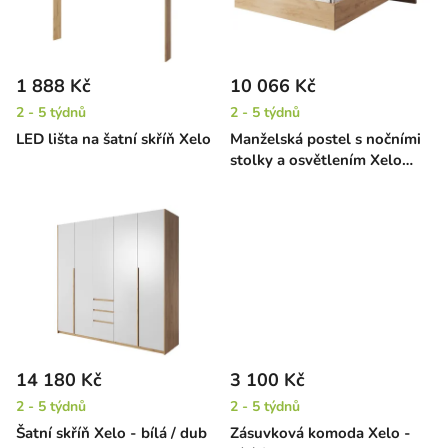
s
u
p
k
r
t
1 888 Kč
10 066 Kč
o
ů
2 - 5 týdnů
2 - 5 týdnů
d
LED lišta na šatní skříň Xelo
Manželská postel s nočními
u
stolky a osvětlením Xelo
k
160 x 200 cm
t
ů
14 180 Kč
3 100 Kč
2 - 5 týdnů
2 - 5 týdnů
Šatní skříň Xelo - bílá / dub
Zásuvková komoda Xelo -