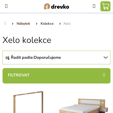
Přejít
Hledat
na
NÁ
obsah
KO
Nábytek
Kolekce
Xelo
Domů
Xelo kolekce
Ř
Řadit podle:
Doporučujeme
a
z
e
n
í
V
p
ý
r
p
o
i
d