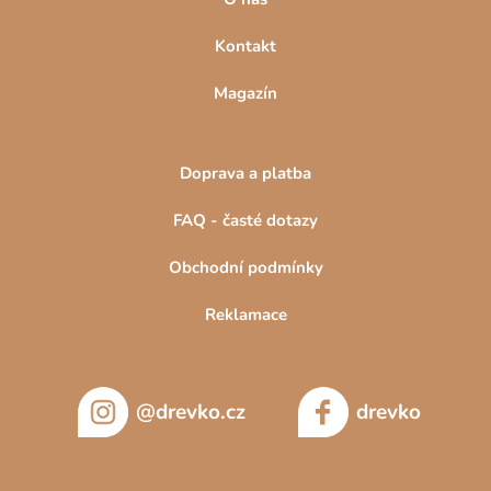
s
u
Kontakt
Magazín
Doprava a platba
FAQ - časté dotazy
Obchodní podmínky
Reklamace
@drevko.cz
drevko