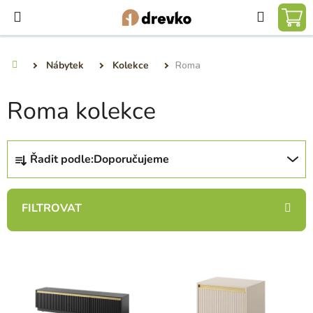
Přejít
Hledat
na
NÁ
obsah
KO
Nábytek
Kolekce
Roma
Domů
Roma kolekce
Ř
Řadit podle:
Doporučujeme
a
z
e
n
í
V
p
ý
r
p
o
i
d