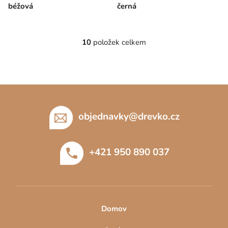
béžová
černá
10
položek celkem
O
v
l
á
Z
d
á
a
c
p
objednavky
@
drevko.cz
í
a
p
t
r
+421 950 890 037
í
v
k
y
v
ý
Domov
p
i