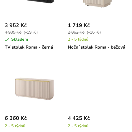
s
u
p
k
r
t
3 952 Kč
1 719 Kč
o
ů
4 909 Kč
(–19 %)
2 062 Kč
(–16 %)
d
Skladem
2 - 5 týdnů
u
TV stolek Roma - černá
Noční stolek Roma - béžová
k
t
ů
6 360 Kč
4 425 Kč
2 - 5 týdnů
2 - 5 týdnů