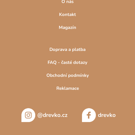
O nás
s
u
Kontakt
Magazín
Doprava a platba
FAQ - časté dotazy
Obchodní podmínky
Reklamace
@drevko.cz
drevko