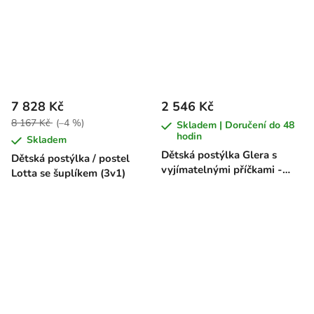
7 828 Kč
2 546 Kč
8 167 Kč
(–4 %)
Skladem | Doručení do 48
hodin
Skladem
Dětská postýlka Glera s
Dětská postýlka / postel
vyjímatelnými příčkami -
Lotta se šuplíkem (3v1)
buk, 120 x 60 cm