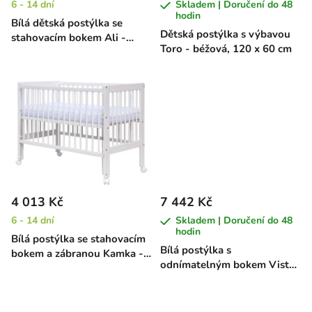
6 - 14 dní
Skladem | Doručení do 48
d
hodin
Bílá dětská postýlka se
u
Dětská postýlka s výbavou
stahovacím bokem Ali -
k
Toro - béžová, 120 x 60 cm
borovice, 120 x 60 cm
t
ů
4 013 Kč
7 442 Kč
6 - 14 dní
Skladem | Doručení do 48
hodin
Bílá postýlka se stahovacím
Bílá postýlka s
bokem a zábranou Kamka -
odnímatelným bokem Vista
borovice, 120 x 60 cm
- buk, 120 x 60 cm