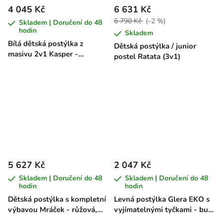
4 045 Kč
6 631 Kč
6 790 Kč
(–2 %)
Skladem | Doručení do 48
hodin
Skladem
Bílá dětská postýlka z
Dětská postýlka / junior
masivu 2v1 Kasper -
postel Ratata (3v1)
borovice, 140 x 70 cm
5 627 Kč
2 047 Kč
Skladem | Doručení do 48
Skladem | Doručení do 48
hodin
hodin
Dětská postýlka s kompletní
Levná postýlka Glera EKO s
výbavou Mráček - růžová,
vyjímatelnými tyčkami - buk,
120 x 60 cm
120 x 60 cm