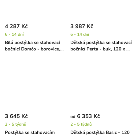
4 287 Kč
3 987 Kč
6 - 14 dní
6 - 14 dní
Bílá postýlka se stahovací
Dětská postýlka se stahovací
bočnicí Domčo - borovice,
bočnicí Perta - buk, 120 x 60
140 x 70 cm
cm
3 645 Kč
6 353 Kč
od
2 - 5 týdnů
2 - 5 týdnů
Postýlka se stahovacím
Dětská postýlka Basic - 120