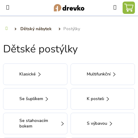
Přejít
Hledat
na
NÁ
obsah
KO
Dětský nábytek
Postýlky
Domů
Dětské postýlky
Klasické
Multifunkční
Se šuplíkem
K posteli
Se stahovacím
S výbavou
bokem