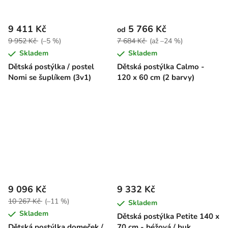
9 411 Kč
5 766 Kč
od
9 952 Kč
(–5 %)
7 684 Kč
(až –24 %)
Skladem
Skladem
Dětská postýlka / postel
Dětská postýlka Calmo -
Nomi se šuplíkem (3v1)
120 x 60 cm (2 barvy)
9 096 Kč
9 332 Kč
10 267 Kč
(–11 %)
Skladem
Skladem
Dětská postýlka Petite 140 x
Dětská postýlka domeček /
70 cm - béžová / buk