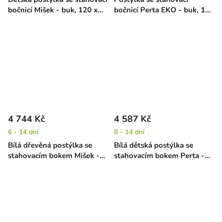
bočnicí Mišek - buk, 120 x
bočnicí Perta EKO - buk, 120
60 cm
x 60 cm
4 744 Kč
4 587 Kč
6 - 14 dní
6 - 14 dní
Bílá dřevěná postýlka se
Bílá dětská postýlka se
stahovacím bokem Mišek -
stahovacím bokem Perta -
buk, 120 x 60 cm
buk, 140 x 70 cm