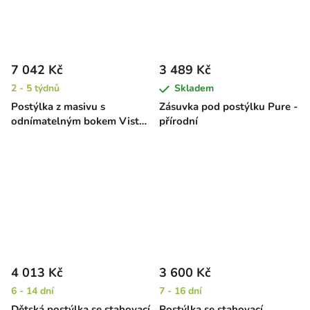
7 042 Kč
3 489 Kč
2 - 5 týdnů
Skladem
Postýlka z masivu s
Zásuvka pod postýlku Pure -
odnímatelným bokem Vista
přírodní
- buk, 120 x 60 cm
4 013 Kč
3 600 Kč
6 - 14 dní
7 - 16 dní
Dětská postýlka se stahovací
Postýlka se stahovací