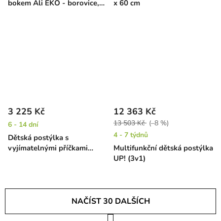
bokem Ali EKO - borovice,
x 60 cm
120 x 60 cm
3 225 Kč
12 363 Kč
13 503 Kč
(–8 %)
6 - 14 dní
4 - 7 týdnů
Dětská postýlka s
vyjímatelnými příčkami
Multifunkční dětská postýlka
Kombi - buk, 120 x 60 cm
UP! (3v1)
NAČÍST 30 DALŠÍCH
S