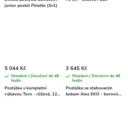
junior postel Pinette (3v1)
5 044 Kč
3 645 Kč
Skladem | Doručení do 48
Skladem | Doručení do 48
hodin
hodin
Postýlka s kompletní
Postýlka se stahovacím
výbavou Toro - růžová, 120
bokem Alex EKO - borovice,
x 60 cm
120 x 60 cm