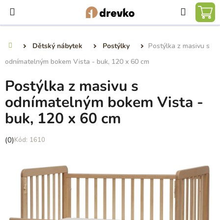
Přejít
Hledat
na
NÁ
obsah
KO
Dětský nábytek
Postýlky
Postýlka z masivu s
Domů
odnímatelným bokem Vista - buk, 120 x 60 cm
Postýlka z masivu s
odnímatelným bokem Vista -
buk, 120 x 60 cm
Průměrné
(0)
1610
hodnocení
produktu
je
0,0
z
5
hvězdiček.