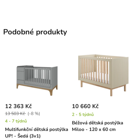
ks)
Podobné produkty
12 363 Kč
10 660 Kč
13 503 Kč
(–8 %)
2 - 5 týdnů
4 - 7 týdnů
Béžová dětská postýlka
Multifunkční dětská postýlka
Miloo - 120 x 60 cm
UP! - Šedá (3v1)