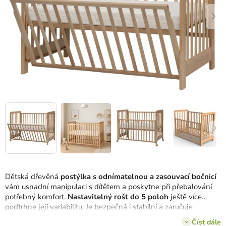
Dětská dřevěná
postýlka s odnímatelnou a zasouvací bočnicí
vám usnadní manipulaci s dítětem a poskytne při přebalování
potřebný komfort.
Nastavitelný rošt do 5 poloh
ještě více
podtrhne její variabilitu. Je bezpečná i stabilní a zaručuje
bezpečný spánek pro děti do 3 let.
Číst dále