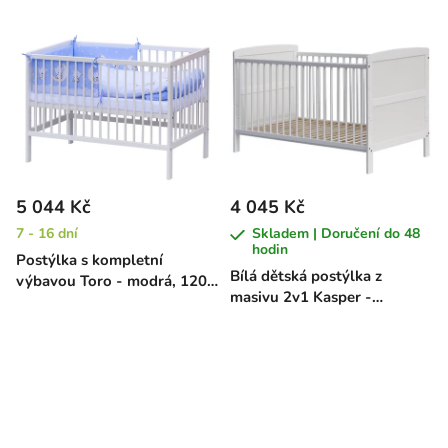
5 044 Kč
4 045 Kč
7 - 16 dní
Skladem | Doručení do 48
hodin
Postýlka s kompletní
Bílá dětská postýlka z
výbavou Toro - modrá, 120
masivu 2v1 Kasper -
x 60 cm
borovice, 140 x 70 cm