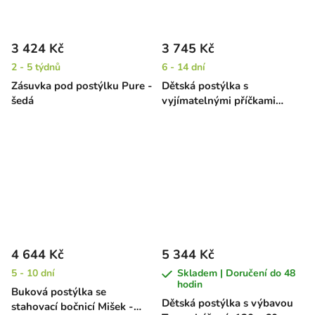
3 424 Kč
3 745 Kč
2 - 5 týdnů
6 - 14 dní
Zásuvka pod postýlku Pure -
Dětská postýlka s
šedá
vyjímatelnými příčkami
Mišek - buk, 120 x 60 cm
4 644 Kč
5 344 Kč
5 - 10 dní
Skladem | Doručení do 48
hodin
Buková postýlka se
Dětská postýlka s výbavou
stahovací bočnicí Mišek -