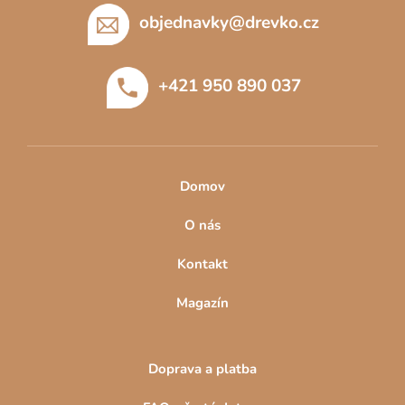
á
cenově vyhovovaly všem.
i
p
objednavky
@
drevko.cz
s
a
u
t
+421 950 890 037
í
Domov
O nás
Kontakt
Magazín
Doprava a platba