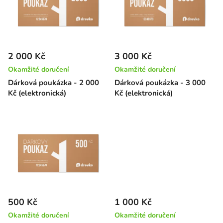
i
d
s
u
p
k
r
t
2 000 Kč
3 000 Kč
o
ů
Okamžité doručení
Okamžité doručení
d
Dárková poukázka - 2 000
Dárková poukázka - 3 000
u
Kč (elektronická)
Kč (elektronická)
k
t
ů
500 Kč
1 000 Kč
Okamžité doručení
Okamžité doručení