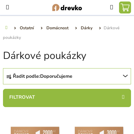
Přejít
Hledat
na
NÁ
obsah
KO
Ostatní
Domácnost
Dárky
Dárkové
Domů
poukázky
Dárkové poukázky
Ř
Řadit podle:
Doporučujeme
a
z
e
n
í
V
p
ý
r
p
o