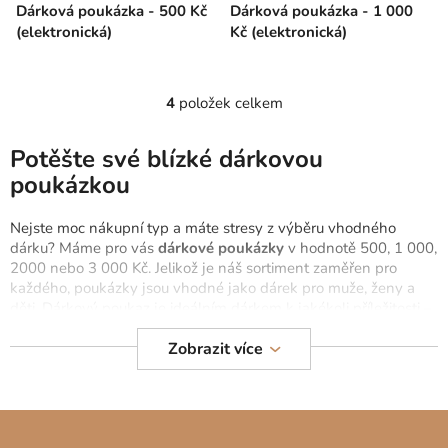
Dárková poukázka - 500 Kč
Dárková poukázka - 1 000
(elektronická)
Kč (elektronická)
4
položek celkem
O
v
l
Potěšte své blízké dárkovou
á
poukázkou
d
a
Nejste moc nákupní typ a máte stresy z výběru vhodného
c
dárku?
Máme pro vás
dárkové poukázky
v hodnotě 500, 1 000,
í
2000 nebo 3 000 Kč.
Jelikož je náš sortiment zaměřen pro
p
každého, poukázky jsou vhodné jako dárek pro muže, ženy a
r
děti.
Dárkový poukaz je ideálním dárkem k jakékoli příležitosti –
na Vánoce, narozeniny nebo jako svatební dar.
v
Zobrazit více
k
Dárkové poukázky zasíláme e-mailem do několika minut, takže
y
s ní dokážou muži uhrát i zapomenuté výročí svatby. Potěšíte s
v
ní každého obdarovaného, který si bude moci vybrat dárek dle
Z
ý
vlastního výběru. Dárkové poukazy jsou vytvořeny tak, aby
p