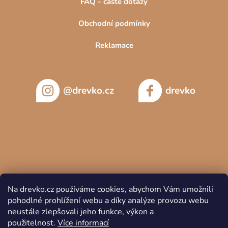
FAQ - časté dotazy
Obchodní podmínky
Reklamace
@drevko.cz
drevko
Na drevko.cz používáme cookies, abychom Vám umožnili
pohodlné prohlížení webu a díky analýze provozu webu
neustále zlepšovali jeho funkce, výkon a
použitelnost.
Více informací