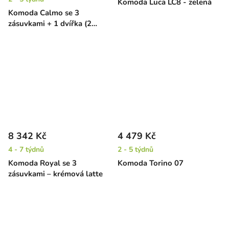
Komoda Luca LC8 - zelená
Komoda Calmo se 3
zásuvkami + 1 dvířka (2
barvy)
8 342 Kč
4 479 Kč
4 - 7 týdnů
2 - 5 týdnů
Komoda Royal se 3
Komoda Torino 07
zásuvkami – krémová latte