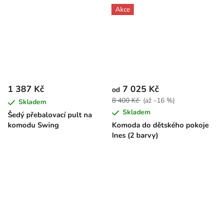
Akce
1 387 Kč
7 025 Kč
od
8 400 Kč
(až –16 %)
Skladem
Skladem
Šedý přebalovací pult na
komodu Swing
Komoda do dětského pokoje
Ines (2 barvy)