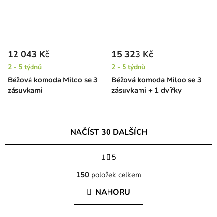
12 043 Kč
15 323 Kč
2 - 5 týdnů
2 - 5 týdnů
Béžová komoda Miloo se 3
Béžová komoda Miloo se 3
zásuvkami
zásuvkami + 1 dvířky
NAČÍST 30 DALŠÍCH
S
1
t
5
O
r
150
položek celkem
á
v
n
l
NAHORU
k
á
o
d
v