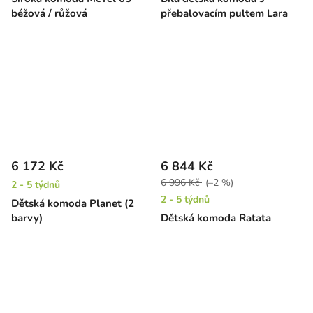
béžová / růžová
přebalovacím pultem Lara
6 172 Kč
6 844 Kč
6 996 Kč
(–2 %)
2 - 5 týdnů
2 - 5 týdnů
Dětská komoda Planet (2
barvy)
Dětská komoda Ratata