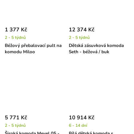
1 377 Kč
12 374 Kč
2 - 5 týdnů
2 - 5 týdnů
Béžový přebalovací pult na
Dětská zásuvková komoda
komodu Miloo
Seth - béžová / buk
5 771 Kč
10 914 Kč
2 - 5 týdnů
6 - 14 dní
Široká komoda Mevel 05 -
Bílá dětská komoda s