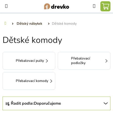
Přejít
Hledat
na
NÁ
obsah
KO
Dětský nábytek
Dětské komody
Domů
Dětské komody
Přebalovací
Přebalovací pulty
podložky
Přebalovací komody
Ř
Řadit podle:
Doporučujeme
a
z