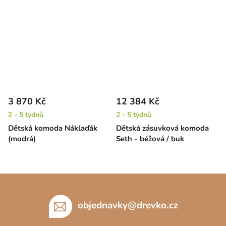
3 870 Kč
12 384 Kč
2 - 5 týdnů
2 - 5 týdnů
Dětská komoda Náklaďák
Dětská zásuvková komoda
(modrá)
Seth - béžová / buk
Z
á
p
objednavky
@
drevko.cz
a