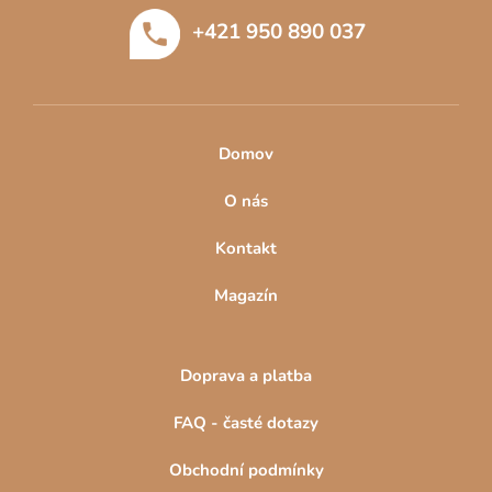
t
+421 950 890 037
í
Domov
O nás
Kontakt
Magazín
Doprava a platba
FAQ - časté dotazy
Obchodní podmínky