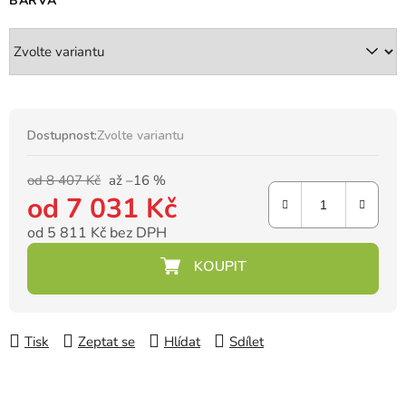
BARVA
Dostupnost:
Zvolte variantu
od 8 407 Kč
až –16 %
od
7 031 Kč
od
5 811 Kč
bez DPH
Měrná cena:
Tisk
Zeptat se
Hlídat
Sdílet