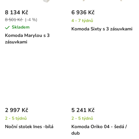
8 134 Kč
6 936 Kč
8 501 Kč
(–4 %)
4 - 7 týdnů
Skladem
Komoda Sixty s 3 zásuvkami
Komoda Marylou s 3
zásuvkami
2 997 Kč
5 241 Kč
2 - 5 týdnů
2 - 5 týdnů
Noční stolek Ines -bílá
Komoda Oriko 04 - šedá /
dub