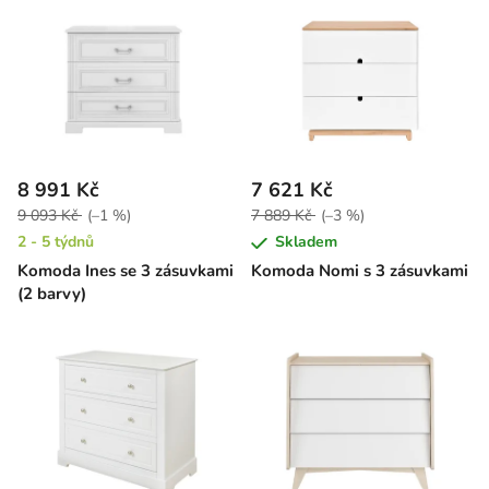
8 991 Kč
7 621 Kč
9 093 Kč
(–1 %)
7 889 Kč
(–3 %)
2 - 5 týdnů
Skladem
Komoda Ines se 3 zásuvkami
Komoda Nomi s 3 zásuvkami
(2 barvy)