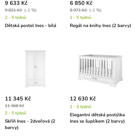
9 633 Kč
6 850 Kč
9 821 Kč
(–1 %)
6 971 Kč
(–1 %)
2 - 5 týdnů
2 - 5 týdnů
Dětská postel Ines - bílá
Regál na knihy Ines (2 barvy)
11 345 Kč
12 630 Kč
11 366 Kč
2 - 5 týdnů
2 - 5 týdnů
Elegantní dětská postýlka
Skříň Ines - 2dveřová (2
Ines se šuplíkem (2 barvy)
barvy)