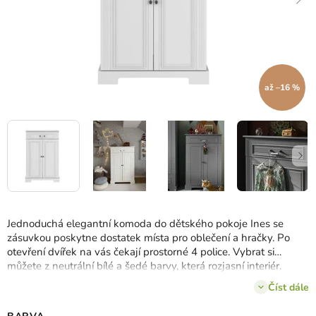
až –16 %
Jednoduchá elegantní komoda do dětského pokoje Ines se
zásuvkou poskytne dostatek místa pro oblečení a hračky.
Po
otevření dvířek na vás čekají prostorné 4 police.
Vybrat si
můžete z neutrální bílé a šedé barvy, která rozjasní interiér.
Komoda je vyrobena z materiálů
bezpečných pro děti a
Číst dále
odolných vůči poškození.