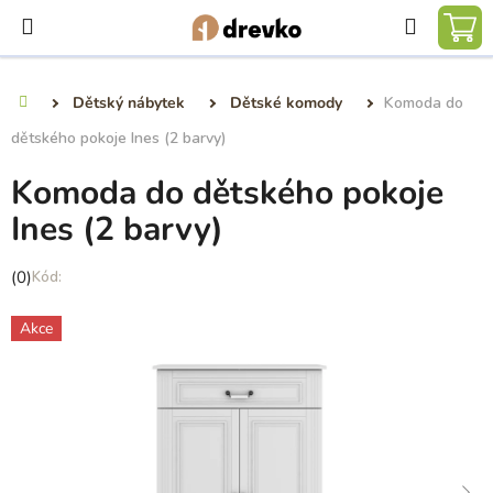
Přejít
Hledat
na
NÁ
obsah
KO
Dětský nábytek
Dětské komody
Komoda do
Domů
dětského pokoje Ines (2 barvy)
Komoda do dětského pokoje
Ines (2 barvy)
Průměrné
(0)
hodnocení
produktu
Akce
je
0,0
z
5
hvězdiček.