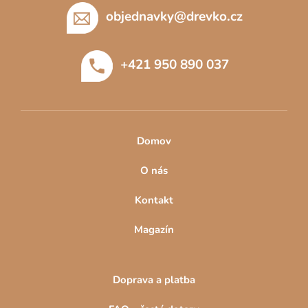
p
objednavky
@
drevko.cz
a
t
+421 950 890 037
í
Domov
O nás
Kontakt
Magazín
Doprava a platba