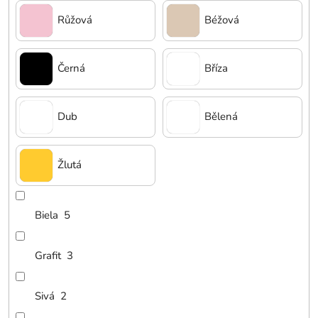
Růžová
Béžová
Černá
Bříza
Dub
Bělená
Žlutá
Biela
5
Grafit
3
Sivá
2