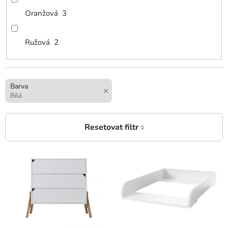
Oranžová
3
Ružová
2
Barva
Bílá
V
ý
p
i
s
p