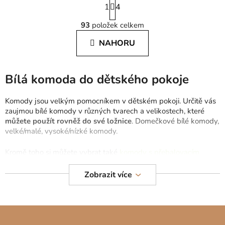
1
t
4
O
r
93
položek celkem
á
v
n
l
NAHORU
k
á
o
d
v
a
á
Bílá komoda do dětského pokoje
c
n
í
í
Komody jsou velkým pomocníkem v dětském pokoji. Určitě vás
p
zaujmou bílé komody v různých tvarech a velikostech, které
r
můžete použít rovněž do své ložnice
. Domečkové bílé komody,
v
velké/malé, vysoké/nízké komody.
k
y
Kromě toho si můžete vybrat také
komody s přebalovacím
v
pultem
, které jsou velmi oblíbené u maminek s malými miminky.
ý
Jsou vyrobeny z masivního dřeva, které je bezpečné pro děti a
Zobrazit více
p
vydrží léta. Ke komodám s přebalovacím pultem lze dokoupit
i
přebalovací podložky.
s
Z
u
á