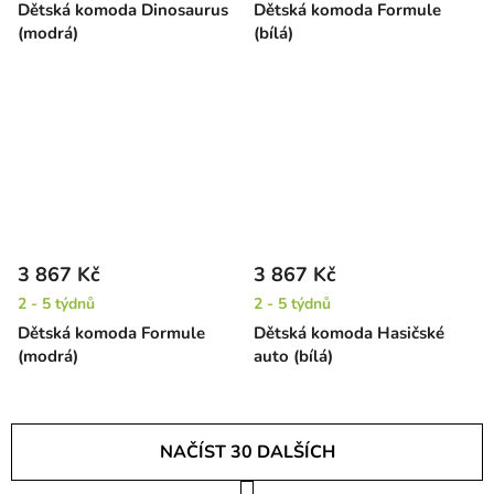
Dětská komoda Dinosaurus
Dětská komoda Formule
(modrá)
(bílá)
3 867 Kč
3 867 Kč
2 - 5 týdnů
2 - 5 týdnů
Dětská komoda Formule
Dětská komoda Hasičské
(modrá)
auto (bílá)
NAČÍST 30 DALŠÍCH
S