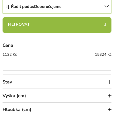
Ř
Řadit podle:
Doporučujeme
a
z
e
n
í
p
Cena
r
o
1122
Kč
15324
Kč
d
u
k
t
Stav
ů
Výška (cm)
Hloubka (cm)