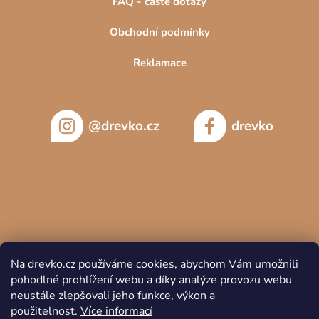
FAQ - časté dotazy
Obchodní podmínky
Reklamace
@drevko.cz
drevko
Na drevko.cz používáme cookies, abychom Vám umožnili
pohodlné prohlížení webu a díky analýze provozu webu
neustále zlepšovali jeho funkce, výkon a
použitelnost.
Více informací