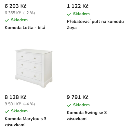
r
6 203 Kč
1 122 Kč
o
6 365 Kč
(–2 %)
Skladem
d
Skladem
Přebalovací pult na komodu
u
Komoda Lotta - bilá
Zoya
k
t
ů
8 128 Kč
9 791 Kč
8 501 Kč
(–4 %)
Skladem
Skladem
Komoda Swing se 3
Komoda Marylou s 3
zásuvkami
zásuvkami