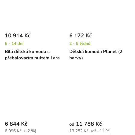
10 914 Kč
6 172 Kč
6 - 14 dní
2 - 5 týdnů
Bílá dětská komoda s
Dětská komoda Planet (2
přebalovacím pultem Lara
barvy)
6 844 Kč
11 788 Kč
od
6 996 Kč
(–2 %)
13 252 Kč
(až –11 %)