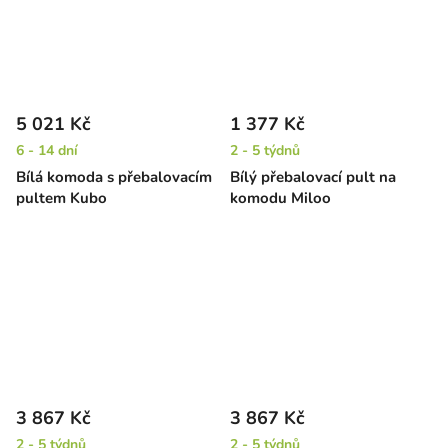
5 021 Kč
1 377 Kč
6 - 14 dní
2 - 5 týdnů
Bílá komoda s přebalovacím
Bílý přebalovací pult na
pultem Kubo
komodu Miloo
3 867 Kč
3 867 Kč
2 - 5 týdnů
2 - 5 týdnů