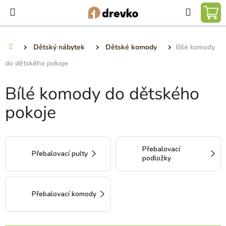
Přejít
Hledat
na
NÁ
obsah
KO
Dětský nábytek
Dětské komody
Bílé komody
Domů
do dětského pokoje
Bílé komody do dětského
pokoje
Přebalovací
Přebalovací pulty
podložky
Přebalovací komody