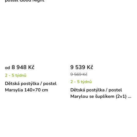
postel Good Night
barvy)
8 948 Kč
9 539 Kč
od
9 569 Kč
2 - 5 týdnů
2 - 5 týdnů
Dětská postýlka / postel
Marsylia 140×70 cm
Dětská postýlka / postel
Marylou se šuplíkem (2v1) -
140 x 70 cm