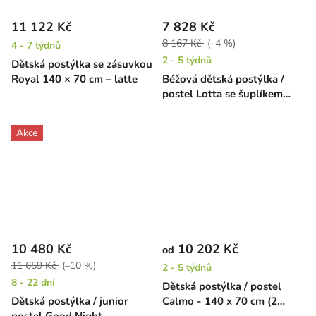
11 122 Kč
7 828 Kč
8 167 Kč
(–4 %)
4 - 7 týdnů
2 - 5 týdnů
Dětská postýlka se zásuvkou
Royal 140 × 70 cm – latte
Béžová dětská postýlka /
postel Lotta se šuplíkem
(3v1)
Akce
10 480 Kč
10 202 Kč
od
11 659 Kč
(–10 %)
2 - 5 týdnů
8 - 22 dní
Dětská postýlka / postel
Dětská postýlka / junior
Calmo - 140 x 70 cm (2