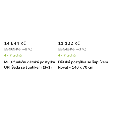
14 544 Kč
11 122 Kč
15 909 Kč
(–8 %)
11 542 Kč
(–3 %)
4 - 7 týdnů
4 - 7 týdnů
Multifunkční dětská postýlka
Dětská postýlka se šuplíkem
UP! Šedá se šuplíkem (3v1)
Royal - 140 x 70 cm