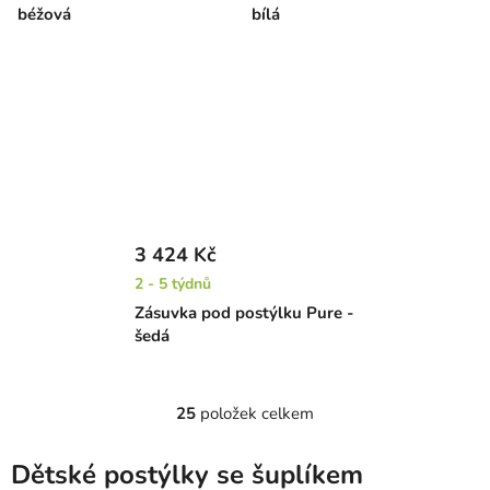
béžová
bílá
3 424 Kč
2 - 5 týdnů
Zásuvka pod postýlku Pure -
šedá
25
položek celkem
O
v
l
Dětské postýlky se šuplíkem