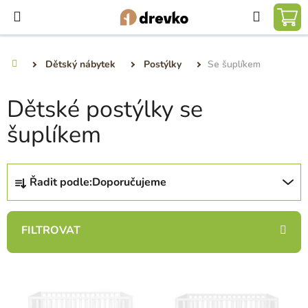
Přejít
Hledat
na
NÁ
obsah
KO
Dětský nábytek
Postýlky
Se šuplíkem
Domů
Dětské postýlky se
šuplíkem
Ř
Řadit podle:
Doporučujeme
a
z
e
n
í
V
p
ý
r