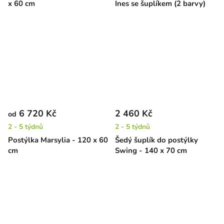
x 60 cm
Ines se šuplíkem (2 barvy)
6 720 Kč
2 460 Kč
od
2 - 5 týdnů
2 - 5 týdnů
Postýlka Marsylia - 120 x 60
Šedý šuplík do postýlky
cm
Swing - 140 x 70 cm