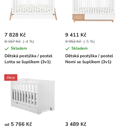
p
o
i
d
s
u
p
k
r
t
7 828 Kč
9 411 Kč
o
ů
8 167 Kč
(–4 %)
9 952 Kč
(–5 %)
d
Skladem
Skladem
u
Dětská postýlka / postel
Dětská postýlka / postel
k
Lotta se šuplíkem (3v1)
Nomi se šuplíkem (3v1)
t
ů
Akce
5 766 Kč
3 489 Kč
od