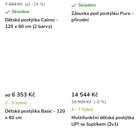
7 684 Kč
(až –24 %)
Skladem
Skladem
Zásuvka pod postýlku Pure -
Dětská postýlka Calmo -
přírodní
120 x 60 cm (2 barvy)
6 353 Kč
14 544 Kč
od
15 909 Kč
(–8 %)
2 - 5 týdnů
4 - 7 týdnů
Dětská postýlka Basic - 120
x 60 cm
Multifunkční dětská postýlka
UP! se šuplíkem (3v1)