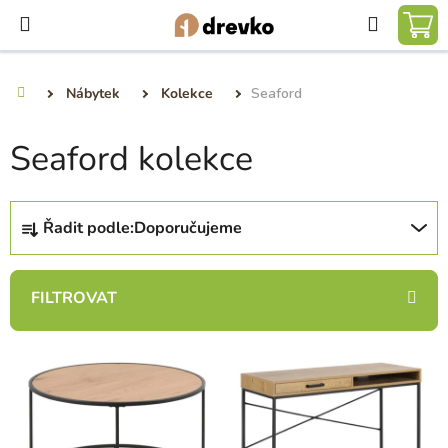
Přejít
Hledat
na
NÁ
obsah
KO
Nábytek
Kolekce
Seaford
Domů
Seaford kolekce
Ř
Řadit podle:
Doporučujeme
a
z
e
n
í
V
p
ý
r
p
o
i
d