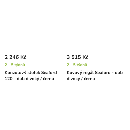
2 246 Kč
3 515 Kč
2 - 5 týdnů
2 - 5 týdnů
Konzolový stolek Seaford
Kovový regál Seaford - dub
120 - dub divoký / černá
divoký / černá