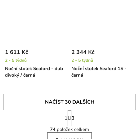
1 611 Kč
2 344 Kč
2 - 5 týdnů
2 - 5 týdnů
Noční stolek Seaford - dub
Noční stolek Seaford 1S -
divoký / černá
černá
NAČÍST 30 DALŠÍCH
S
1
t
3
O
r
74
položek celkem
á
v
n
l