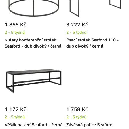
s
u
p
k
r
t
1 855 Kč
3 222 Kč
o
ů
2 - 5 týdnů
2 - 5 týdnů
d
Kulatý konferenční stolek
Psací stolek Seaford 110 -
u
Seaford - dub divoký / černá
dub divoký / černá
k
t
ů
1 172 Kč
1 758 Kč
2 - 5 týdnů
2 - 5 týdnů
Věšák na zeď Seaford - černá
Závěsná police Seaford -