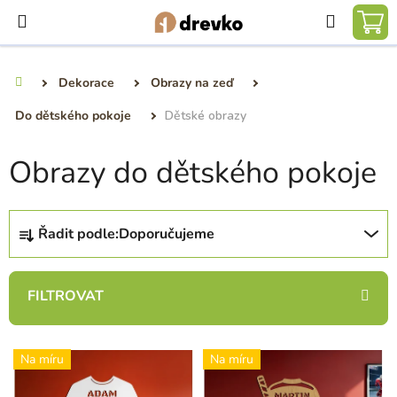
Přejít
Hledat
na
NÁ
obsah
KO
Dekorace
Obrazy na zeď
Domů
Do dětského pokoje
Dětské obrazy
Obrazy do dětského pokoje
Ř
Řadit podle:
Doporučujeme
a
z
e
n
í
V
p
Na míru
Na míru
ý
r