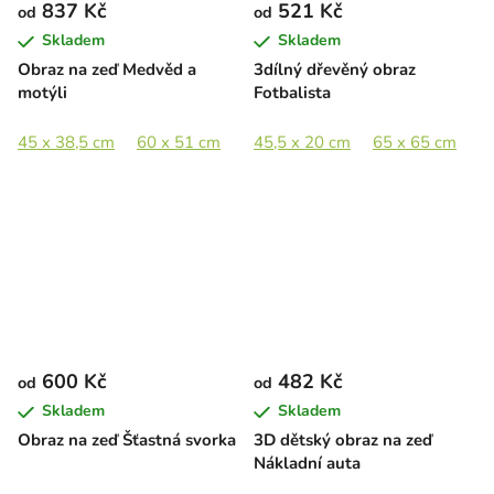
837 Kč
521 Kč
od
od
Skladem
Skladem
Obraz na zeď Medvěd a
3dílný dřevěný obraz
motýli
Fotbalista
45 x 38,5 cm
60 x 51 cm
75 x 64 cm
45,5 x 20 cm
95 x 81 cm
65 x 65 cm
8
600 Kč
482 Kč
od
od
Skladem
Skladem
Obraz na zeď Šťastná svorka
3D dětský obraz na zeď
Nákladní auta