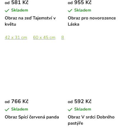
581 Kč
955 Kč
od
od
Skladem
Skladem
Obraz na zeď Tajemství v
Obraz pro novorozence
květu
Láska
42 x 31 cm
60 x 45 cm
80 x 60 cm
100 x 75 cm
766 Kč
592 Kč
od
od
Skladem
Skladem
Obraz Spící červená panda
Obraz V srdci Dobrého
pastýře