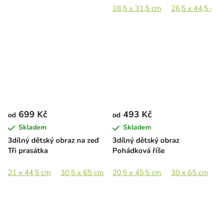
18,5 x 31,5 cm
26,5 x 44,5 c
699 Kč
493 Kč
od
od
Skladem
Skladem
3dílný dětský obraz na zeď
3dílný dětský obraz
Tři prasátka
Pohádková říše
21 x 44,5 cm
30,5 x 65 cm
20,5 x 45,5 cm
42 x 89 cm
62,5 x 133 cm
30 x 65 cm