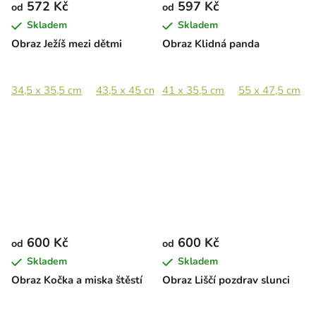
572 Kč
597 Kč
od
od
Skladem
Skladem
Obraz Ježíš mezi dětmi
Obraz Klidná panda
34,5 x 35,5 cm
43,5 x 45 cm
41 x 35,5 cm
63 x 65 cm
55 x 47,5 cm
87 x 89 cm
600 Kč
600 Kč
od
od
Skladem
Skladem
Obraz Kočka a miska štěstí
Obraz Liščí pozdrav slunci