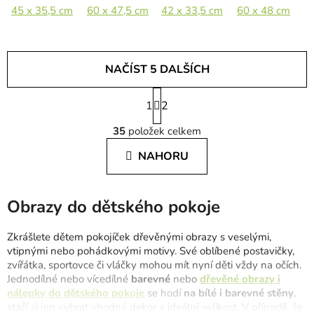
45 x 35,5 cm
60 x 47,5 cm
42 x 33,5 cm
80 x 63,5 cm
60 x 48 cm
100 x 79,5 cm
8
NAČÍST 5 DALŠÍCH
S
1
t
2
O
r
35
položek celkem
á
v
n
l
NAHORU
k
á
o
d
v
a
á
Obrazy do dětského pokoje
c
n
í
í
Zkrášlete dětem pokojíček dřevěnými obrazy s veselými,
p
vtipnými nebo pohádkovými motivy. Své oblíbené postavičky,
r
zvířátka, sportovce či vláčky mohou mít nyní děti vždy na očích.
v
Jednodílné nebo vícedílné
barevné
nebo
dřevěné obrazy i
k
nálepky do dětského pokoje
se hodí
na bílé i barevné stěny
,
y
stačí si jen vybrat vhodný dekor a ideální velikost. V případě, že