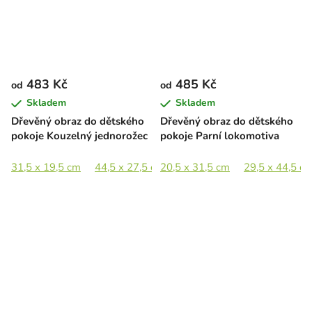
483 Kč
485 Kč
od
od
Skladem
Skladem
Dřevěný obraz do dětského
Dřevěný obraz do dětského
pokoje Kouzelný jednorožec
pokoje Parní lokomotiva
31,5 x 19,5 cm
44,5 x 27,5 cm
20,5 x 31,5 cm
65 x 40,5 cm
29,5 x 44,5 c
89 x 55,5 c