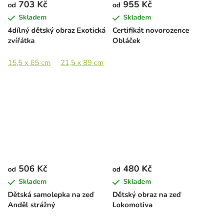
703 Kč
955 Kč
od
od
Skladem
Skladem
4dílný dětský obraz Exotická
Certifikát novorozence
zvířátka
Obláček
15,5 x 65 cm
21,5 x 89 cm
32 x 133 cm
48 x 200 cm
506 Kč
480 Kč
od
od
Skladem
Skladem
Dětská samolepka na zeď
Dětský obraz na zeď
Anděl strážný
Lokomotiva