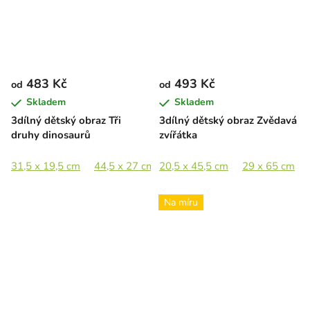
483 Kč
493 Kč
od
od
Skladem
Skladem
3dílný dětský obraz Tři
3dílný dětský obraz Zvědavá
druhy dinosaurů
zvířátka
31,5 x 19,5 cm
44,5 x 27 cm
20,5 x 45,5 cm
65 x 39,5 cm
29 x 65 cm
89 x 54 cm
Na míru