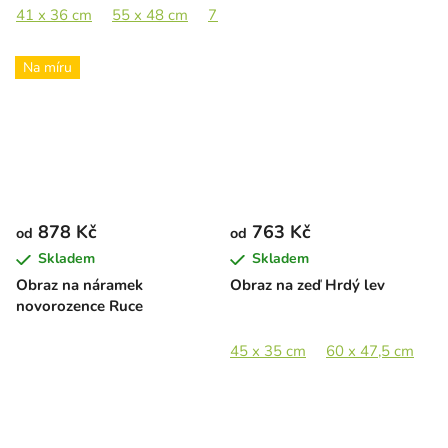
41 x 36 cm
55 x 48 cm
75 x 66 cm
95 x 83,5 cm
Na míru
878 Kč
763 Kč
od
od
Skladem
Skladem
Obraz na náramek
Obraz na zeď Hrdý lev
novorozence Ruce
45 x 35 cm
60 x 47,5 cm
8