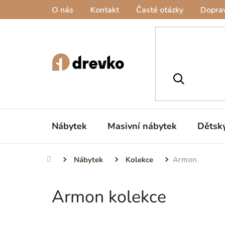
Přejít
O nás
Kontakt
Časté otázky
Doprav
na
obsah
Nábytek
Masivní nábytek
Dětsk
Nábytek
Kolekce
Armon
Domů
Armon kolekce
P