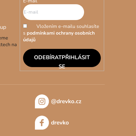
E-mail
Vložením e-mailu souhlasíte
s
podmínkami ochrany osobních
deme
údajů
ktech na
PŘIHLÁSIT
SE
@drevko.cz
drevko