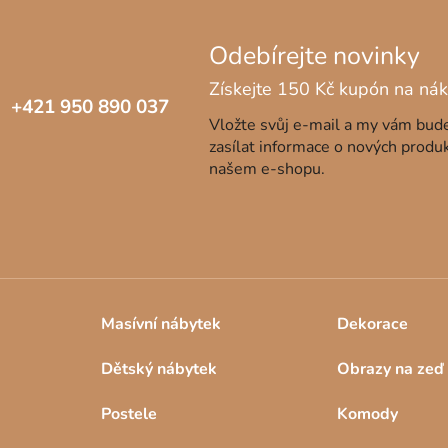
c
í
p
r
v
+421 950 890 037
k
Vložte svůj e-mail a my vám bu
y
zasílat informace o nových produ
v
našem e-shopu.
ý
p
i
s
u
Masívní nábytek
Dekorace
Dětský nábytek
Obrazy na zeď
Postele
Komody