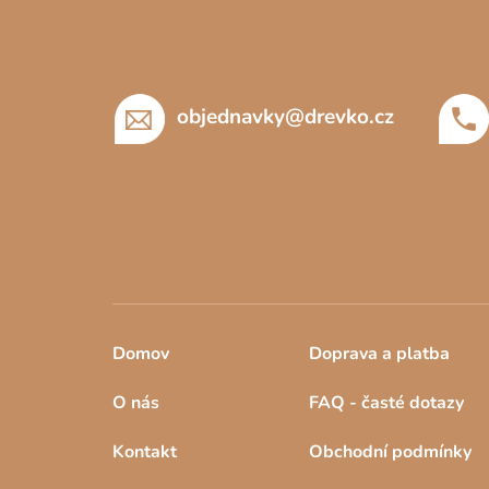
p
a
t
í
objednavky
@
drevko.cz
Domov
Doprava a platba
O nás
FAQ - časté dotazy
Kontakt
Obchodní podmínky