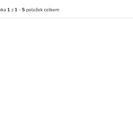
nka
1
z
1
-
5
položek celkem
19 Kč
3 854 Kč
2 952 Kč
(–18 %)
Skladem
kladem
Černá komoda Armon
tolek Armon