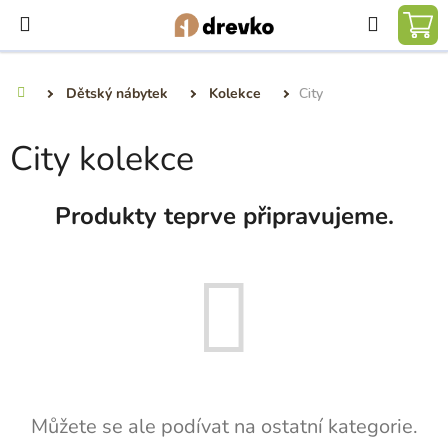
Přejít
Hledat
na
NÁ
obsah
KO
Dětský nábytek
Kolekce
City
Domů
City kolekce
Produkty teprve připravujeme.
Můžete se ale podívat na ostatní kategorie.