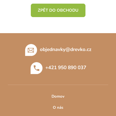
ZPĚT DO OBCHODU
Z
á
p
objednavky
@
drevko.cz
a
t
+421 950 890 037
í
Domov
O nás